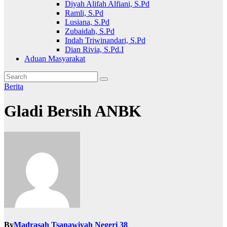
Diyah Alifah Alfiani, S.Pd
Ramli, S.Pd
Lusiana, S.Pd
Zubaidah, S.Pd
Indah Triwinandari, S.Pd
Dian Rivia, S.Pd.I
Aduan Masyarakat
Berita
Gladi Bersih ANBK
By
Madrasah Tsanawiyah Negeri 38