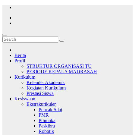
Skip
to
content
Berita
Profil
STRUKTUR ORGANISASI TU
PERIODE KEPALA MADRASAH
Kurikulum
Kelender Akademik
Kegiatan Kurikulum
Prestasi Siswa
Kesiswaan
Ekstrakurikuler
Pencak Silat
PMR
Pramuka
Paskibra
Robotik