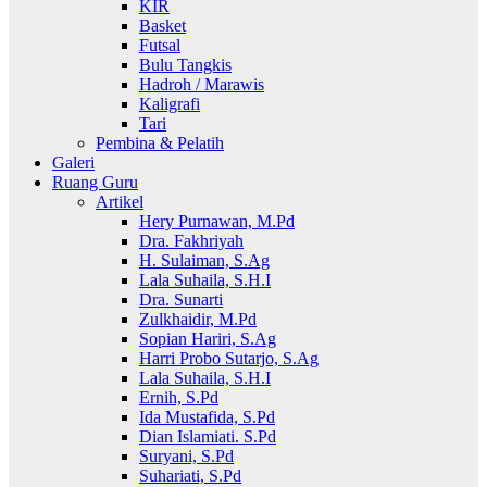
KIR
Basket
Futsal
Bulu Tangkis
Hadroh / Marawis
Kaligrafi
Tari
Pembina & Pelatih
Galeri
Ruang Guru
Artikel
Hery Purnawan, M.Pd
Dra. Fakhriyah
H. Sulaiman, S.Ag
Lala Suhaila, S.H.I
Dra. Sunarti
Zulkhaidir, M.Pd
Sopian Hariri, S.Ag
Harri Probo Sutarjo, S.Ag
Lala Suhaila, S.H.I
Ernih, S.Pd
Ida Mustafida, S.Pd
Dian Islamiati. S.Pd
Suryani, S.Pd
Suhariati, S.Pd