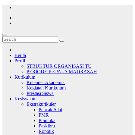
Skip
to
content
Berita
Profil
STRUKTUR ORGANISASI TU
PERIODE KEPALA MADRASAH
Kurikulum
Kelender Akademik
Kegiatan Kurikulum
Prestasi Siswa
Kesiswaan
Ekstrakurikuler
Pencak Silat
PMR
Pramuka
Paskibra
Robotik