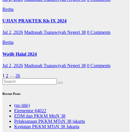
Berita
UJIAN PRAKTEK Kls IX 2024
Jul 2, 2026
Madrasah Tsanawiyah Negeri 38
0 Comments
Berita
Wajib Halal 2024
Jul 2, 2026
Madrasah Tsanawiyah Negeri 38
0 Comments
Posts
1
2
…
26
pagination
Recent Posts
(no title)
Elementor #4022
EDM dan PKKM MtsN 38
Pelaksanaan PKKM MTsN 38 jakarta
Kegiatan PKKM MTsN 38 Jakarta