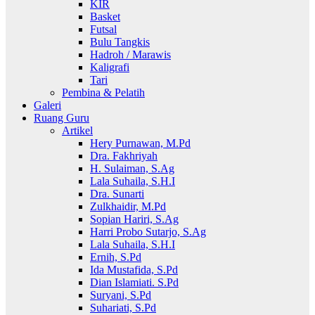
KIR
Basket
Futsal
Bulu Tangkis
Hadroh / Marawis
Kaligrafi
Tari
Pembina & Pelatih
Galeri
Ruang Guru
Artikel
Hery Purnawan, M.Pd
Dra. Fakhriyah
H. Sulaiman, S.Ag
Lala Suhaila, S.H.I
Dra. Sunarti
Zulkhaidir, M.Pd
Sopian Hariri, S.Ag
Harri Probo Sutarjo, S.Ag
Lala Suhaila, S.H.I
Ernih, S.Pd
Ida Mustafida, S.Pd
Dian Islamiati. S.Pd
Suryani, S.Pd
Suhariati, S.Pd