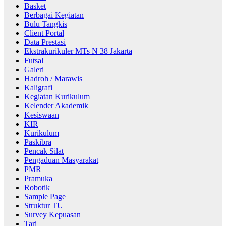
Basket
Berbagai Kegiatan
Bulu Tangkis
Client Portal
Data Prestasi
Ekstrakurikuler MTs N 38 Jakarta
Futsal
Galeri
Hadroh / Marawis
Kaligrafi
Kegiatan Kurikulum
Kelender Akademik
Kesiswaan
KIR
Kurikulum
Paskibra
Pencak Silat
Pengaduan Masyarakat
PMR
Pramuka
Robotik
Sample Page
Struktur TU
Survey Kepuasan
Tari