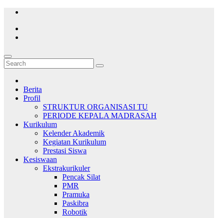
Skip
to
content
Berita
Profil
STRUKTUR ORGANISASI TU
PERIODE KEPALA MADRASAH
Kurikulum
Kelender Akademik
Kegiatan Kurikulum
Prestasi Siswa
Kesiswaan
Ekstrakurikuler
Pencak Silat
PMR
Pramuka
Paskibra
Robotik