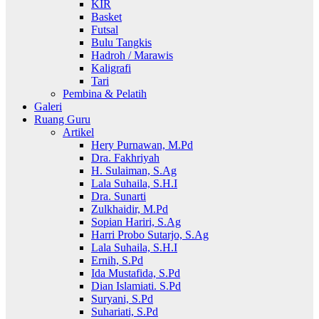
KIR
Basket
Futsal
Bulu Tangkis
Hadroh / Marawis
Kaligrafi
Tari
Pembina & Pelatih
Galeri
Ruang Guru
Artikel
Hery Purnawan, M.Pd
Dra. Fakhriyah
H. Sulaiman, S.Ag
Lala Suhaila, S.H.I
Dra. Sunarti
Zulkhaidir, M.Pd
Sopian Hariri, S.Ag
Harri Probo Sutarjo, S.Ag
Lala Suhaila, S.H.I
Ernih, S.Pd
Ida Mustafida, S.Pd
Dian Islamiati. S.Pd
Suryani, S.Pd
Suhariati, S.Pd