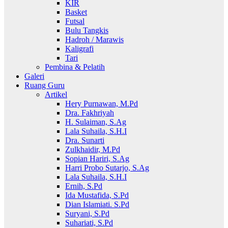
KIR
Basket
Futsal
Bulu Tangkis
Hadroh / Marawis
Kaligrafi
Tari
Pembina & Pelatih
Galeri
Ruang Guru
Artikel
Hery Purnawan, M.Pd
Dra. Fakhriyah
H. Sulaiman, S.Ag
Lala Suhaila, S.H.I
Dra. Sunarti
Zulkhaidir, M.Pd
Sopian Hariri, S.Ag
Harri Probo Sutarjo, S.Ag
Lala Suhaila, S.H.I
Ernih, S.Pd
Ida Mustafida, S.Pd
Dian Islamiati. S.Pd
Suryani, S.Pd
Suhariati, S.Pd