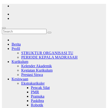
Skip
to
content
Berita
Profil
STRUKTUR ORGANISASI TU
PERIODE KEPALA MADRASAH
Kurikulum
Kelender Akademik
Kegiatan Kurikulum
Prestasi Siswa
Kesiswaan
Ekstrakurikuler
Pencak Silat
PMR
Pramuka
Paskibra
Robotik