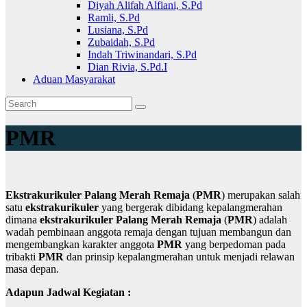
Diyah Alifah Alfiani, S.Pd
Ramli, S.Pd
Lusiana, S.Pd
Zubaidah, S.Pd
Indah Triwinandari, S.Pd
Dian Rivia, S.Pd.I
Aduan Masyarakat
PMR
Ekstrakurikuler Palang Merah Remaja
(
PMR
) merupakan salah
satu
ekstrakurikuler
yang bergerak dibidang kepalangmerahan
dimana
ekstrakurikuler Palang Merah Remaja
(
PMR
) adalah
wadah pembinaan anggota remaja dengan tujuan membangun dan
mengembangkan karakter anggota
PMR
yang berpedoman pada
tribakti
PMR
dan prinsip kepalangmerahan untuk menjadi relawan
masa depan.
Adapun Jadwal Kegiatan :