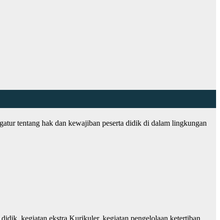
tur tentang hak dan kewajiban peserta didik di dalam lingkungan
idik, kegiatan ekstra Kurikuler, kegiatan pengelolaan ketertiban