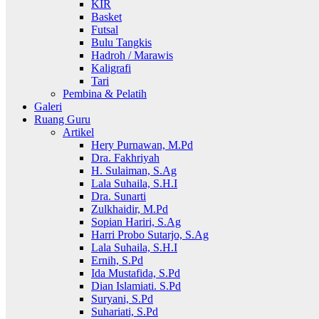
KIR
Basket
Futsal
Bulu Tangkis
Hadroh / Marawis
Kaligrafi
Tari
Pembina & Pelatih
Galeri
Ruang Guru
Artikel
Hery Purnawan, M.Pd
Dra. Fakhriyah
H. Sulaiman, S.Ag
Lala Suhaila, S.H.I
Dra. Sunarti
Zulkhaidir, M.Pd
Sopian Hariri, S.Ag
Harri Probo Sutarjo, S.Ag
Lala Suhaila, S.H.I
Ernih, S.Pd
Ida Mustafida, S.Pd
Dian Islamiati. S.Pd
Suryani, S.Pd
Suhariati, S.Pd