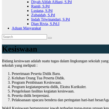
Diyah Alifah Alfiani, S.Pd
Ramli, S.Pd
Lusiana, S.Pd
Zubaidah, S.Pd
Indah Triwinandari, S.Pd
Dian Rivia, S.Pd.I
Aduan Masyarakat
Kesiswaan
Bidang kesiswaan adalah suatu tugas dalam lingkungan sekolah yang
sekolah yang meliputi :
Penerimaan Peserta Didik Baru.
Keluhan Orang Tua Peserta Didik.
Program Pembinaan Kesiswaan.
Program kegiatanpeserta didik, Ekstra Kurikuler.
Pengelolaan fasilitas kegiatan kesiswaan.
Peserta didik berprestasi.
Pelaksanaan upacara bendera dan peringatan hari-hari besarAg
Wakil Kesiswaan bertanggung jawab terhadap tugas-tugas urusan kesisw