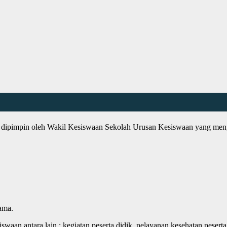
 dipimpin oleh Wakil Kesiswaan Sekolah Urusan Kesiswaan yang menga
ama.
aan antara lain : kegiatan peserta didik, pelayanan kesehatan peserta d