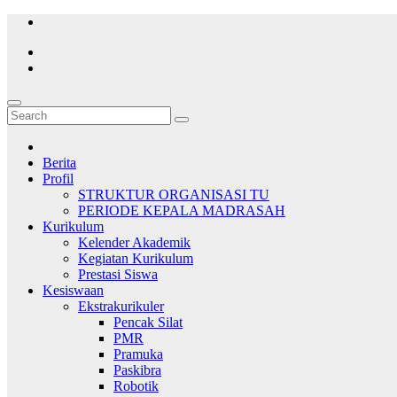
Skip
to
content
Berita
Profil
STRUKTUR ORGANISASI TU
PERIODE KEPALA MADRASAH
Kurikulum
Kelender Akademik
Kegiatan Kurikulum
Prestasi Siswa
Kesiswaan
Ekstrakurikuler
Pencak Silat
PMR
Pramuka
Paskibra
Robotik