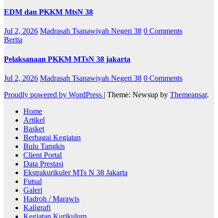
EDM dan PKKM MtsN 38
Jul 2, 2026
Madrasah Tsanawiyah Negeri 38
0 Comments
Berita
Pelaksanaan PKKM MTsN 38 jakarta
Jul 2, 2026
Madrasah Tsanawiyah Negeri 38
0 Comments
Proudly powered by WordPress
|
Theme: Newsup by
Themeansar
.
Home
Artikel
Basket
Berbagai Kegiatan
Bulu Tangkis
Client Portal
Data Prestasi
Ekstrakurikuler MTs N 38 Jakarta
Futsal
Galeri
Hadroh / Marawis
Kaligrafi
Kegiatan Kurikulum