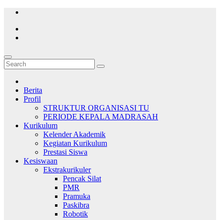
Skip
to
content
Berita
Profil
STRUKTUR ORGANISASI TU
PERIODE KEPALA MADRASAH
Kurikulum
Kelender Akademik
Kegiatan Kurikulum
Prestasi Siswa
Kesiswaan
Ekstrakurikuler
Pencak Silat
PMR
Pramuka
Paskibra
Robotik