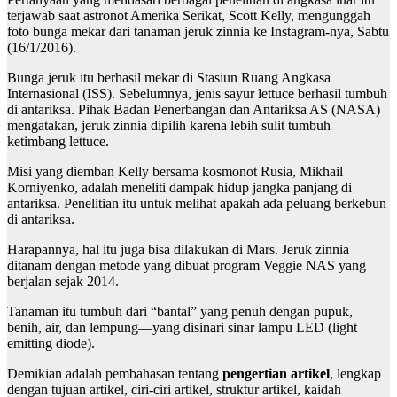
terjawab saat astronot Amerika Serikat, Scott Kelly, mengunggah
foto bunga mekar dari tanaman jeruk zinnia ke Instagram-nya, Sabtu
(16/1/2016).
Bunga jeruk itu berhasil mekar di Stasiun Ruang Angkasa
Internasional (ISS). Sebelumnya, jenis sayur lettuce berhasil tumbuh
di antariksa. Pihak Badan Penerbangan dan Antariksa AS (NASA)
mengatakan, jeruk zinnia dipilih karena lebih sulit tumbuh
ketimbang lettuce.
Misi yang diemban Kelly bersama kosmonot Rusia, Mikhail
Korniyenko, adalah meneliti dampak hidup jangka panjang di
antariksa. Penelitian itu untuk melihat apakah ada peluang berkebun
di antariksa.
Harapannya, hal itu juga bisa dilakukan di Mars. Jeruk zinnia
ditanam dengan metode yang dibuat program Veggie NAS yang
berjalan sejak 2014.
Tanaman itu tumbuh dari “bantal” yang penuh dengan pupuk,
benih, air, dan lempung—yang disinari sinar lampu LED (light
emitting diode).
Demikian adalah pembahasan tentang
pengertian artikel
, lengkap
dengan tujuan artikel, ciri-ciri artikel, struktur artikel, kaidah