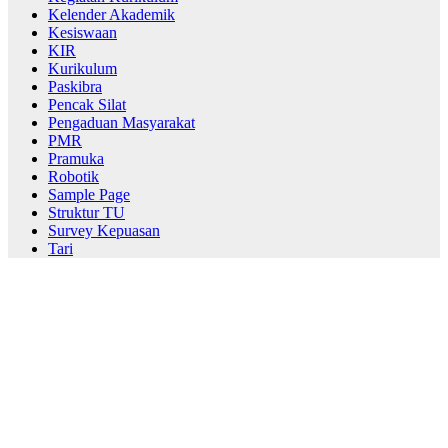
Kelender Akademik
Kesiswaan
KIR
Kurikulum
Paskibra
Pencak Silat
Pengaduan Masyarakat
PMR
Pramuka
Robotik
Sample Page
Struktur TU
Survey Kepuasan
Tari