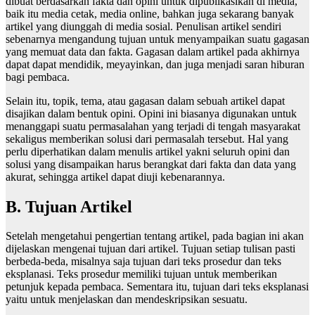
dibuat berdasarkan fakta dan opini untuk dipublikasikan di media,
baik itu media cetak, media online, bahkan juga sekarang banyak
artikel yang diunggah di media sosial. Penulisan artikel sendiri
sebenarnya mengandung tujuan untuk menyampaikan suatu gagasan
yang memuat data dan fakta. Gagasan dalam artikel pada akhirnya
dapat dapat mendidik, meyayinkan, dan juga menjadi saran hiburan
bagi pembaca.
Selain itu, topik, tema, atau gagasan dalam sebuah artikel dapat
disajikan dalam bentuk opini. Opini ini biasanya digunakan untuk
menanggapi suatu permasalahan yang terjadi di tengah masyarakat
sekaligus memberikan solusi dari permasalah tersebut. Hal yang
perlu diperhatikan dalam menulis artikel yakni seluruh opini dan
solusi yang disampaikan harus berangkat dari fakta dan data yang
akurat, sehingga artikel dapat diuji kebenarannya.
B. Tujuan Artikel
Setelah mengetahui pengertian tentang artikel, pada bagian ini akan
dijelaskan mengenai tujuan dari artikel. Tujuan setiap tulisan pasti
berbeda-beda, misalnya saja tujuan dari teks prosedur dan teks
eksplanasi. Teks prosedur memiliki tujuan untuk memberikan
petunjuk kepada pembaca. Sementara itu, tujuan dari teks eksplanasi
yaitu untuk menjelaskan dan mendeskripsikan sesuatu.