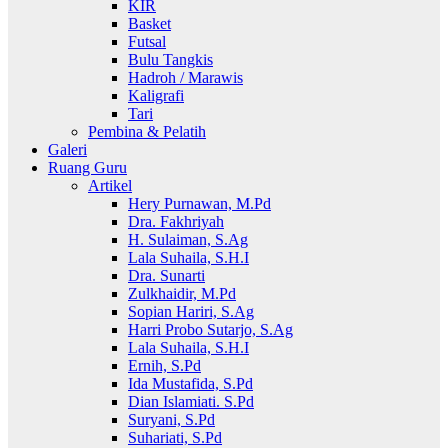
KIR
Basket
Futsal
Bulu Tangkis
Hadroh / Marawis
Kaligrafi
Tari
Pembina & Pelatih
Galeri
Ruang Guru
Artikel
Hery Purnawan, M.Pd
Dra. Fakhriyah
H. Sulaiman, S.Ag
Lala Suhaila, S.H.I
Dra. Sunarti
Zulkhaidir, M.Pd
Sopian Hariri, S.Ag
Harri Probo Sutarjo, S.Ag
Lala Suhaila, S.H.I
Ernih, S.Pd
Ida Mustafida, S.Pd
Dian Islamiati. S.Pd
Suryani, S.Pd
Suhariati, S.Pd