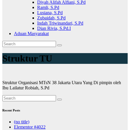
Diyah Alifah Alfiani, S.Pd
Ramli, S.Pd
Lusiana, S.Pd
Zubaidah, S.Pd
Indah Triwinandari, S.Pd
Dian Rivia, S.Pd.I
Aduan Masyarakat
Struktur TU
Struktur Organisasi MTsN 38 Jakarta Utara Yang Di pimpin oleh
Ibu Lailatur Robiah, S.Pd
Recent Posts
(no title)
Elementor #4022