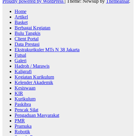
Proudly powered by WordPress
|
Theme: Newsup by
Themeansar
.
Home
Artikel
Basket
Berbagai Kegiatan
Bulu Tangkis
Client Portal
Data Prestasi
Ekstrakurikuler MTs N 38 Jakarta
Futsal
Galeri
Hadroh / Marawis
Kaligrafi
Kegiatan Kurikulum
Kelender Akademik
Kesiswaan
KIR
Kurikulum
Paskibra
Pencak Silat
Pengaduan Masyarakat
PMR
Pramuka
Robotik