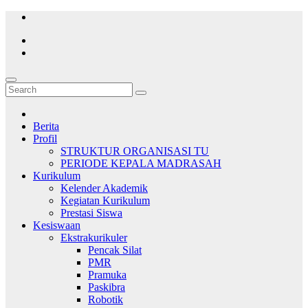
Skip
to
content
Berita
Profil
STRUKTUR ORGANISASI TU
PERIODE KEPALA MADRASAH
Kurikulum
Kelender Akademik
Kegiatan Kurikulum
Prestasi Siswa
Kesiswaan
Ekstrakurikuler
Pencak Silat
PMR
Pramuka
Paskibra
Robotik