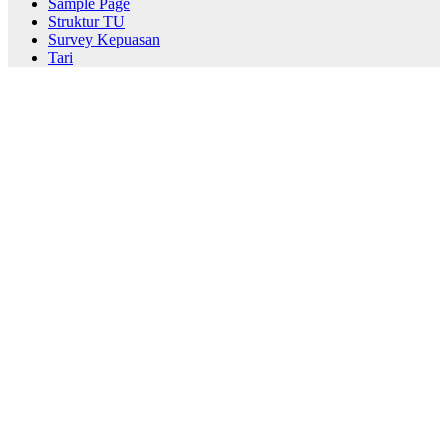
Sample Page
Struktur TU
Survey Kepuasan
Tari