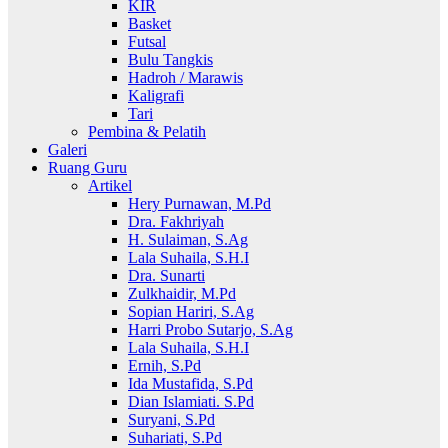
KIR
Basket
Futsal
Bulu Tangkis
Hadroh / Marawis
Kaligrafi
Tari
Pembina & Pelatih
Galeri
Ruang Guru
Artikel
Hery Purnawan, M.Pd
Dra. Fakhriyah
H. Sulaiman, S.Ag
Lala Suhaila, S.H.I
Dra. Sunarti
Zulkhaidir, M.Pd
Sopian Hariri, S.Ag
Harri Probo Sutarjo, S.Ag
Lala Suhaila, S.H.I
Ernih, S.Pd
Ida Mustafida, S.Pd
Dian Islamiati. S.Pd
Suryani, S.Pd
Suhariati, S.Pd