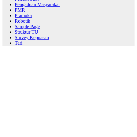
Pengaduan Masyarakat
PMR
Pramuka
Robotik
Sample Page
Struktur TU
Survey Kepuasan
Tari