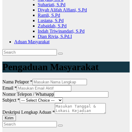
Suhariati, S.Pd
Diyah Alifah Alfiani, S.Pd
Ramli, S.Pd
Lusiana, S.Pd
Zubaidah, S.Pd
Indah Triwinandari, S.Pd
Dian Rivia, S.Pd.I
Aduan Masyarakat
Pengaduan Masyarakat
Nama Pelapor
*
Email
*
Nomor Telepon / Whatsapp
Subject
*
Lengkap
/
Deskripsi Lengkap Aduan
*
Whatsapp
Kirim