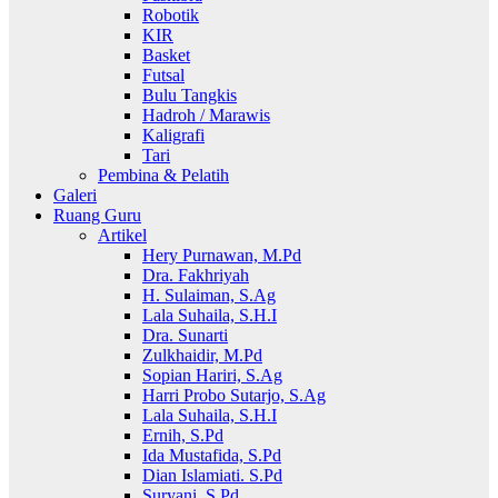
Robotik
KIR
Basket
Futsal
Bulu Tangkis
Hadroh / Marawis
Kaligrafi
Tari
Pembina & Pelatih
Galeri
Ruang Guru
Artikel
Hery Purnawan, M.Pd
Dra. Fakhriyah
H. Sulaiman, S.Ag
Lala Suhaila, S.H.I
Dra. Sunarti
Zulkhaidir, M.Pd
Sopian Hariri, S.Ag
Harri Probo Sutarjo, S.Ag
Lala Suhaila, S.H.I
Ernih, S.Pd
Ida Mustafida, S.Pd
Dian Islamiati. S.Pd
Suryani, S.Pd