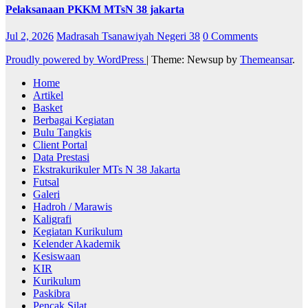
Pelaksanaan PKKM MTsN 38 jakarta
Jul 2, 2026
Madrasah Tsanawiyah Negeri 38
0 Comments
Proudly powered by WordPress
|
Theme: Newsup by
Themeansar
.
Home
Artikel
Basket
Berbagai Kegiatan
Bulu Tangkis
Client Portal
Data Prestasi
Ekstrakurikuler MTs N 38 Jakarta
Futsal
Galeri
Hadroh / Marawis
Kaligrafi
Kegiatan Kurikulum
Kelender Akademik
Kesiswaan
KIR
Kurikulum
Paskibra
Pencak Silat