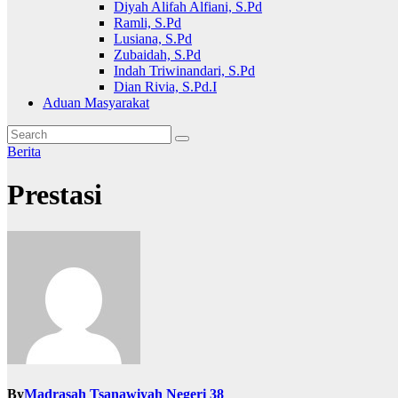
Diyah Alifah Alfiani, S.Pd
Ramli, S.Pd
Lusiana, S.Pd
Zubaidah, S.Pd
Indah Triwinandari, S.Pd
Dian Rivia, S.Pd.I
Aduan Masyarakat
Berita
Prestasi
By
Madrasah Tsanawiyah Negeri 38