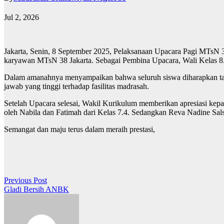
Jul 2, 2026
Jakarta, Senin, 8 September 2025, Pelaksanaan Upacara Pagi MTsN 38 b
karyawan MTsN 38 Jakarta. Sebagai Pembina Upacara, Wali Kelas 8.4
Dalam amanahnya menyampaikan bahwa seluruh siswa diharapkan taati p
jawab yang tinggi terhadap fasilitas madrasah.
Setelah Upacara selesai, Wakil Kurikulum memberikan apresiasi ke
oleh Nabila dan Fatimah dari Kelas 7.4. Sedangkan Reva Nadine Salsa
Semangat dan maju terus dalam meraih prestasi,
Post
Previous Post
Gladi Bersih ANBK
navigation