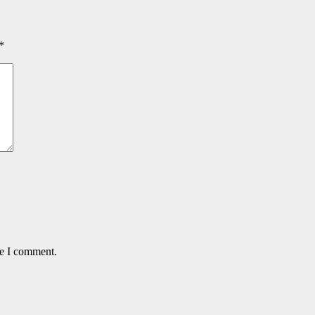
*
me I comment.