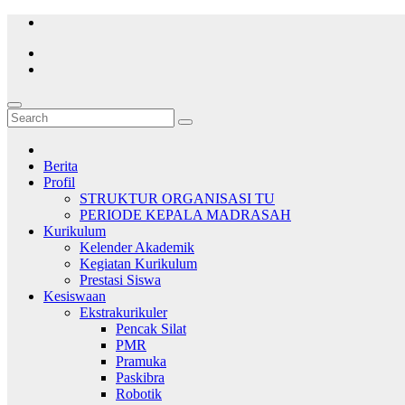
Skip
to
content
Berita
Profil
STRUKTUR ORGANISASI TU
PERIODE KEPALA MADRASAH
Kurikulum
Kelender Akademik
Kegiatan Kurikulum
Prestasi Siswa
Kesiswaan
Ekstrakurikuler
Pencak Silat
PMR
Pramuka
Paskibra
Robotik