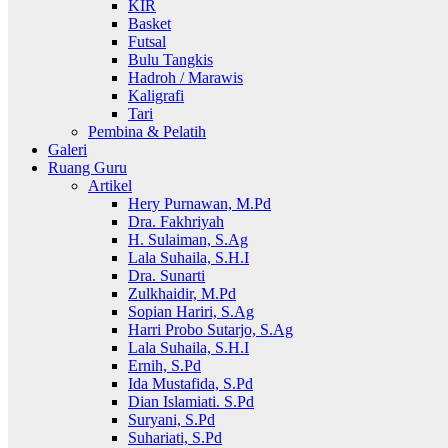
KIR
Basket
Futsal
Bulu Tangkis
Hadroh / Marawis
Kaligrafi
Tari
Pembina & Pelatih
Galeri
Ruang Guru
Artikel
Hery Purnawan, M.Pd
Dra. Fakhriyah
H. Sulaiman, S.Ag
Lala Suhaila, S.H.I
Dra. Sunarti
Zulkhaidir, M.Pd
Sopian Hariri, S.Ag
Harri Probo Sutarjo, S.Ag
Lala Suhaila, S.H.I
Ernih, S.Pd
Ida Mustafida, S.Pd
Dian Islamiati. S.Pd
Suryani, S.Pd
Suhariati, S.Pd