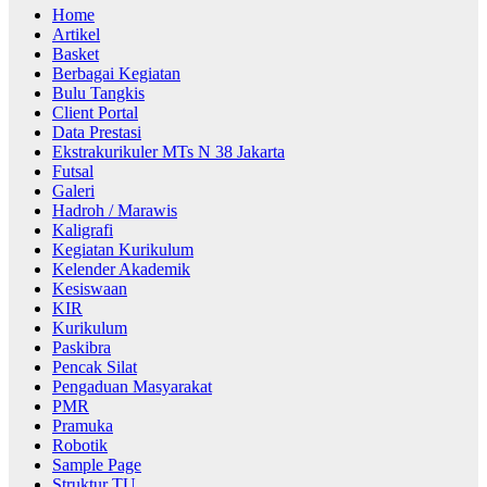
Home
Artikel
Basket
Berbagai Kegiatan
Bulu Tangkis
Client Portal
Data Prestasi
Ekstrakurikuler MTs N 38 Jakarta
Futsal
Galeri
Hadroh / Marawis
Kaligrafi
Kegiatan Kurikulum
Kelender Akademik
Kesiswaan
KIR
Kurikulum
Paskibra
Pencak Silat
Pengaduan Masyarakat
PMR
Pramuka
Robotik
Sample Page
Struktur TU