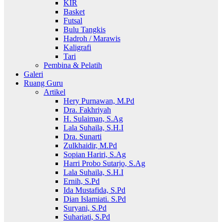
KIR
Basket
Futsal
Bulu Tangkis
Hadroh / Marawis
Kaligrafi
Tari
Pembina & Pelatih
Galeri
Ruang Guru
Artikel
Hery Purnawan, M.Pd
Dra. Fakhriyah
H. Sulaiman, S.Ag
Lala Suhaila, S.H.I
Dra. Sunarti
Zulkhaidir, M.Pd
Sopian Hariri, S.Ag
Harri Probo Sutarjo, S.Ag
Lala Suhaila, S.H.I
Ernih, S.Pd
Ida Mustafida, S.Pd
Dian Islamiati. S.Pd
Suryani, S.Pd
Suhariati, S.Pd