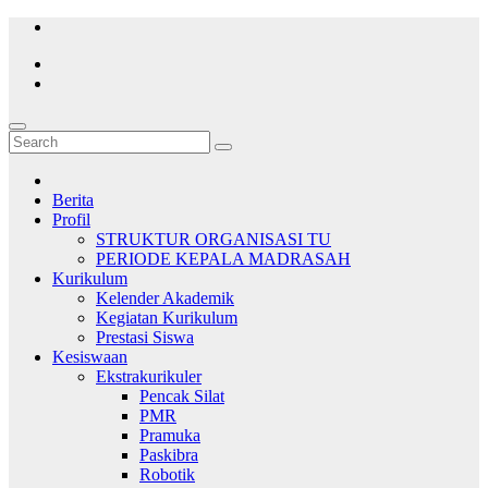
Skip
to
content
Berita
Profil
STRUKTUR ORGANISASI TU
PERIODE KEPALA MADRASAH
Kurikulum
Kelender Akademik
Kegiatan Kurikulum
Prestasi Siswa
Kesiswaan
Ekstrakurikuler
Pencak Silat
PMR
Pramuka
Paskibra
Robotik