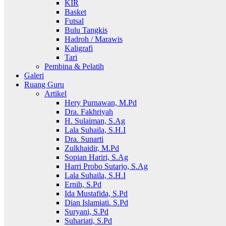
KIR
Basket
Futsal
Bulu Tangkis
Hadroh / Marawis
Kaligrafi
Tari
Pembina & Pelatih
Galeri
Ruang Guru
Artikel
Hery Purnawan, M.Pd
Dra. Fakhriyah
H. Sulaiman, S.Ag
Lala Suhaila, S.H.I
Dra. Sunarti
Zulkhaidir, M.Pd
Sopian Hariri, S.Ag
Harri Probo Sutarjo, S.Ag
Lala Suhaila, S.H.I
Ernih, S.Pd
Ida Mustafida, S.Pd
Dian Islamiati. S.Pd
Suryani, S.Pd
Suhariati, S.Pd