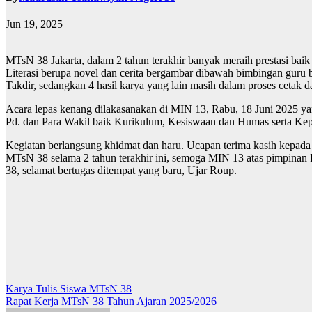
Jun 19, 2025
MTsN 38 Jakarta, dalam 2 tahun terakhir banyak meraih prestasi ba
Literasi berupa novel dan cerita bergambar dibawah bimbingan guru 
Takdir, sedangkan 4 hasil karya yang lain masih dalam proses cetak da
Acara lepas kenang dilakasanakan di MIN 13, Rabu, 18 Juni 2025 y
Pd. dan Para Wakil baik Kurikulum, Kesiswaan dan Humas serta Kepal
Kegiatan berlangsung khidmat dan haru. Ucapan terima kasih kepada 
MTsN 38 selama 2 tahun terakhir ini, semoga MIN 13 atas pimpinan Ib
38, selamat bertugas ditempat yang baru, Ujar Roup.
Post
Karya Tulis Siswa MTsN 38
Rapat Kerja MTsN 38 Tahun Ajaran 2025/2026
navigation