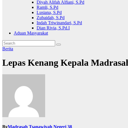
Diyah Alifah Alfiani, S.Pd
Ramli, S.Pd
Lusiana, S.Pd
Zubaidah, S.Pd
Indah Triwinandari, S.Pd
Dian Rivia, S.Pd.I
Aduan Masyarakat
Berita
Lepas Kenang Kepala Madrasa
By
Madrasah Tsanawiyah Negeri 38