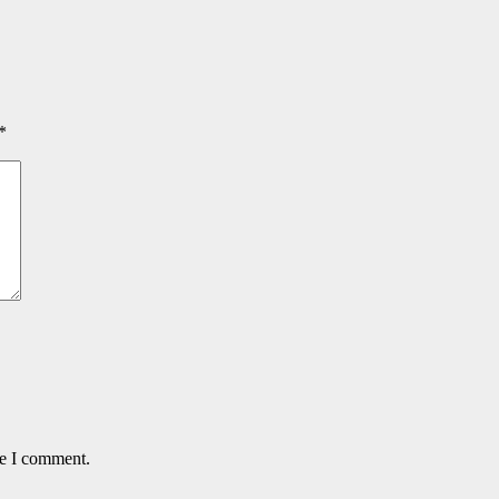
*
me I comment.