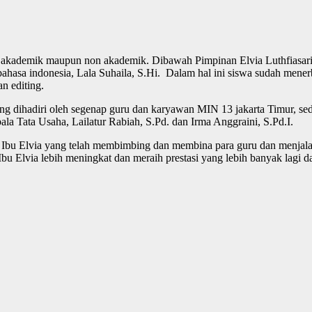
ik akademik maupun non akademik. Dibawah Pimpinan Elvia Luthfiasar
bahasa indonesia, Lala Suhaila, S.Hi. Dalam hal ini siswa sudah mene
n editing.
ang dihadiri oleh segenap guru dan karyawan MIN 13 jakarta Timur, 
a Tata Usaha, Lailatur Rabiah, S.Pd. dan Irma Anggraini, S.Pd.I.
Ibu Elvia yang telah membimbing dan membina para guru dan menjalank
u Elvia lebih meningkat dan meraih prestasi yang lebih banyak lagi da