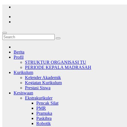
Skip
to
content
Berita
Profil
STRUKTUR ORGANISASI TU
PERIODE KEPALA MADRASAH
Kurikulum
Kelender Akademik
Kegiatan Kurikulum
Prestasi Siswa
Kesiswaan
Ekstrakurikuler
Pencak Silat
PMR
Pramuka
Paskibra
Robotik