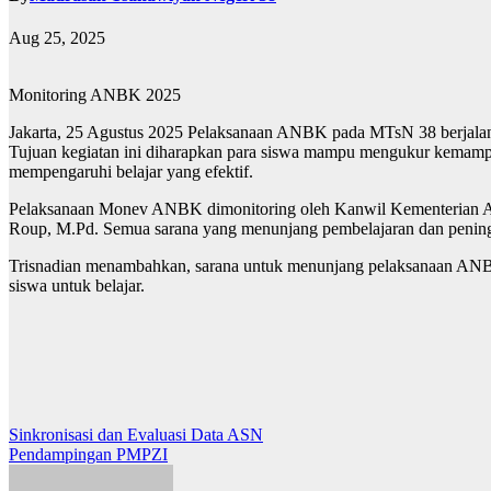
Aug 25, 2025
Monitoring ANBK 2025
Jakarta, 25 Agustus 2025 Pelaksanaan ANBK pada MTsN 38 berjalan la
Tujuan kegiatan ini diharapkan para siswa mampu mengukur kemampuan
mempengaruhi belajar yang efektif.
Pelaksanaan Monev ANBK dimonitoring oleh Kanwil Kementerian Aga
Roup, M.Pd. Semua sarana yang menunjang pembelajaran dan peningk
Trisnadian menambahkan, sarana untuk menunjang pelaksanaan ANBK 
siswa untuk belajar.
Post
Sinkronisasi dan Evaluasi Data ASN
Pendampingan PMPZI
navigation