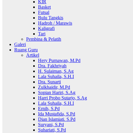
KIR
Basket
Futsal
Bulu Tangkis
Hadroh / Marawis
Kaligrafi
Tari
Pembina & Pelatih
Galeri
Ruang Guru
Artikel
Hery Purnawan, M.Pd
Dra. Fakhriyah
H. Sulaiman, S.Ag
Lala Suhaila, S.H.I
Dra. Sunarti
Zulkhaidir, M.Pd
Sopian Hariri, S.Ag
Harri Probo Sutarjo, S.Ag
Lala Suhaila, S.H.I
Ernih, S.Pd
Ida Mustafida, S.Pd
Dian Islamiati. S.Pd
Suryani, S.Pd
Suhariati, S.Pd