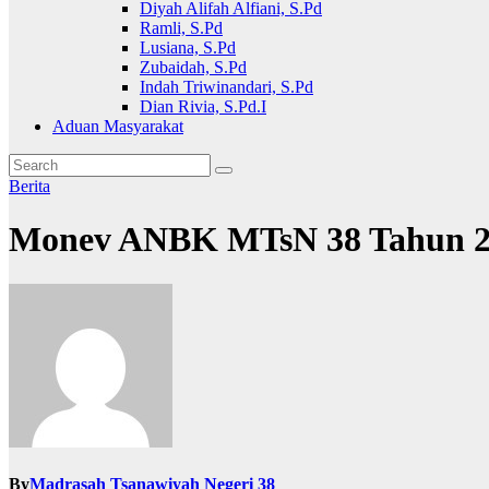
Diyah Alifah Alfiani, S.Pd
Ramli, S.Pd
Lusiana, S.Pd
Zubaidah, S.Pd
Indah Triwinandari, S.Pd
Dian Rivia, S.Pd.I
Aduan Masyarakat
Berita
Monev ANBK MTsN 38 Tahun 2
By
Madrasah Tsanawiyah Negeri 38