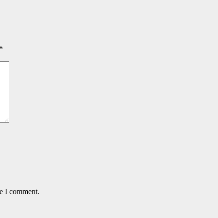
*
me I comment.