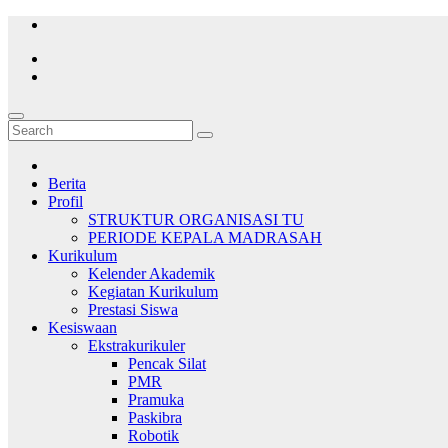
Skip
to
content
Berita
Profil
STRUKTUR ORGANISASI TU
PERIODE KEPALA MADRASAH
Kurikulum
Kelender Akademik
Kegiatan Kurikulum
Prestasi Siswa
Kesiswaan
Ekstrakurikuler
Pencak Silat
PMR
Pramuka
Paskibra
Robotik