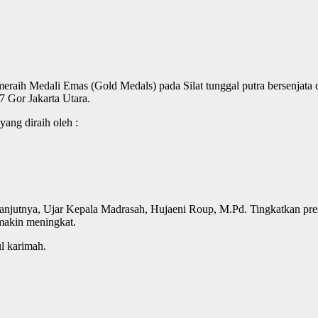
eraih Medali Emas (Gold Medals) pada Silat tunggal putra bersenjata 
7 Gor Jakarta Utara.
ang diraih oleh :
njutnya, Ujar Kepala Madrasah, Hujaeni Roup, M.Pd. Tingkatkan prest
makin meningkat.
l karimah.