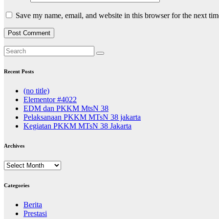
Save my name, email, and website in this browser for the next ti
Recent Posts
(no title)
Elementor #4022
EDM dan PKKM MtsN 38
Pelaksanaan PKKM MTsN 38 jakarta
Kegiatan PKKM MTsN 38 Jakarta
Archives
Archives
Categories
Berita
Prestasi