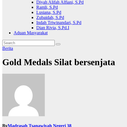
Diyah Alifah Alfiani, S.Pd
Ramli, S.Pd
Lusiana, S.Pd
Zubaidah, S.Pd
Indah Triwinandari, S.Pd
Dian Rivia, S.Pd.I
Aduan Masyarakat
Berita
Gold Medals Silat bersenjata
By
Madrasah Tsanawiyah Negeri 38