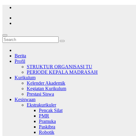
Skip
to
content
Berita
Profil
STRUKTUR ORGANISASI TU
PERIODE KEPALA MADRASAH
Kurikulum
Kelender Akademik
Kegiatan Kurikulum
Prestasi Siswa
Kesiswaan
Ekstrakurikuler
Pencak Silat
PMR
Pramuka
Paskibra
Robotik