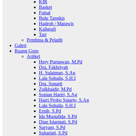
KIR
Basket
Futsal
Bulu Tangkis
Hadroh / Marawis
Kaligrafi
Tari
Pembina & Pelatih
Galeri
Ruang Guru
Artikel
Hery Purnawan, M.Pd
Dra. Fakhriyah
H. Sulaiman, S.Ag
Lala Suhaila, S.H.I
Dra. Sunarti
Zulkhaidir, M.Pd
Sopian Hariri, S.Ag
Harri Probo Sutarjo, S.Ag
Lala Suhaila, S.H.I
Ernih, S.Pd
Ida Mustafida, S.Pd
Dian Islamiati. S.Pd
Suryani, S.Pd
Suhariati, S.Pd