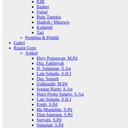
KIR
Basket
Futsal
Bulu Tangkis
Hadroh / Marawis
Kaligrafi
Tari
Pembina & Pelatih
Galeri
Ruang Guru
Artikel
Hery Purnawan, M.Pd
Dra. Fakhriyah
H. Sulaiman, S.Ag
Lala Suhaila, S.H.I
Dra. Sunarti
Zulkhaidir, M.Pd
Sopian Hariri, S.Ag
Harri Probo Sutarjo, S.Ag
Lala Suhaila, S.H.I
Ernih, S.Pd
Ida Mustafida, S.Pd
Dian Islamiati. S.Pd
Suryani, S.Pd
Suhariati, S.Pd