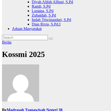
Diyah Alifah Alfiani, S.Pd
Ramli, S.Pd
Lusiana, S.Pd
Zubaidah, S.Pd
Indah Triwinandari, S.Pd
Dian Rivia, S.Pd.I
Aduan Masyarakat
Berita
Kossmi 2025
By
Madrasah Tsanawiyah Negeri 38