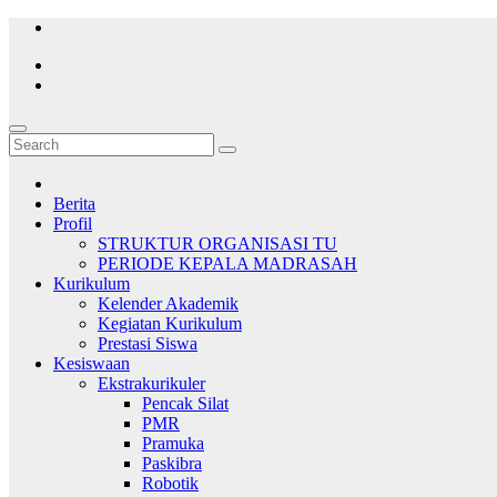
Skip
to
content
Berita
Profil
STRUKTUR ORGANISASI TU
PERIODE KEPALA MADRASAH
Kurikulum
Kelender Akademik
Kegiatan Kurikulum
Prestasi Siswa
Kesiswaan
Ekstrakurikuler
Pencak Silat
PMR
Pramuka
Paskibra
Robotik