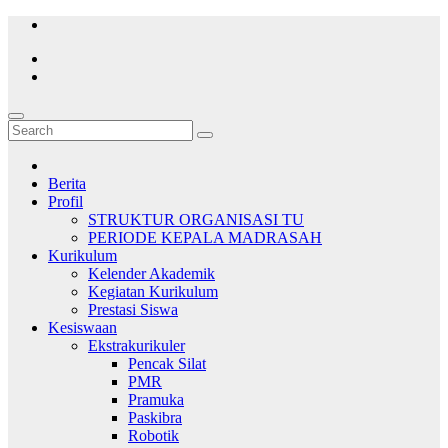
Skip
to
content
Berita
Profil
STRUKTUR ORGANISASI TU
PERIODE KEPALA MADRASAH
Kurikulum
Kelender Akademik
Kegiatan Kurikulum
Prestasi Siswa
Kesiswaan
Ekstrakurikuler
Pencak Silat
PMR
Pramuka
Paskibra
Robotik