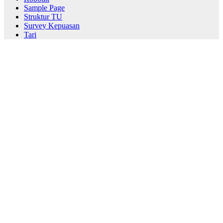
Sample Page
Struktur TU
Survey Kepuasan
Tari