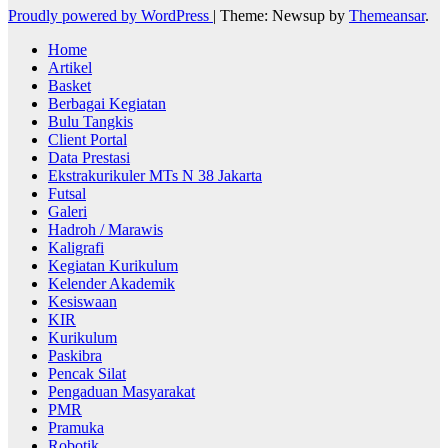
Proudly powered by WordPress
|
Theme: Newsup by
Themeansar
.
Home
Artikel
Basket
Berbagai Kegiatan
Bulu Tangkis
Client Portal
Data Prestasi
Ekstrakurikuler MTs N 38 Jakarta
Futsal
Galeri
Hadroh / Marawis
Kaligrafi
Kegiatan Kurikulum
Kelender Akademik
Kesiswaan
KIR
Kurikulum
Paskibra
Pencak Silat
Pengaduan Masyarakat
PMR
Pramuka
Robotik