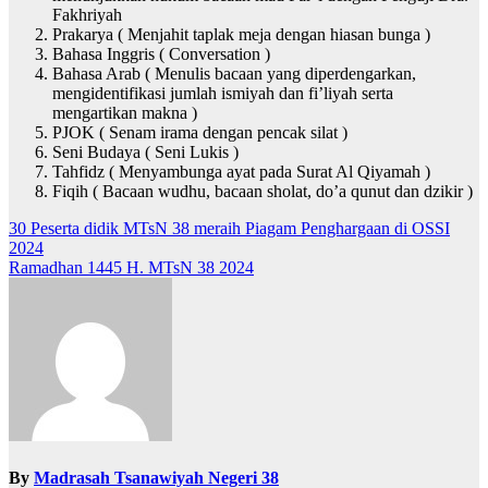
Fakhriyah
Prakarya ( Menjahit taplak meja dengan hiasan bunga )
Bahasa Inggris ( Conversation )
Bahasa Arab ( Menulis bacaan yang diperdengarkan,
mengidentifikasi jumlah ismiyah dan fi’liyah serta
mengartikan makna )
PJOK ( Senam irama dengan pencak silat )
Seni Budaya ( Seni Lukis )
Tahfidz ( Menyambunga ayat pada Surat Al Qiyamah )
Fiqih ( Bacaan wudhu, bacaan sholat, do’a qunut dan dzikir )
Post
30 Peserta didik MTsN 38 meraih Piagam Penghargaan di OSSI
2024
navigation
Ramadhan 1445 H. MTsN 38 2024
By
Madrasah Tsanawiyah Negeri 38