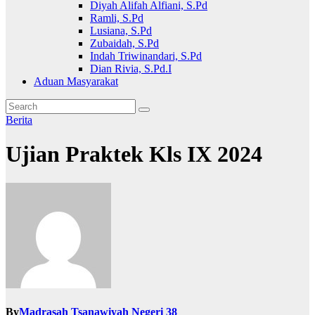
Diyah Alifah Alfiani, S.Pd
Ramli, S.Pd
Lusiana, S.Pd
Zubaidah, S.Pd
Indah Triwinandari, S.Pd
Dian Rivia, S.Pd.I
Aduan Masyarakat
Berita
Ujian Praktek Kls IX 2024
By
Madrasah Tsanawiyah Negeri 38