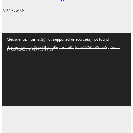
Mar 7, 2024
Video
Media error: Format(s) not supported or source(s) not found
Player
Download File: http://mtsn38.sch.id/wp-content/uploads/2024/03/WhatsApp-Video-
2024-03-07-at-11.25.28.mp4?_=1