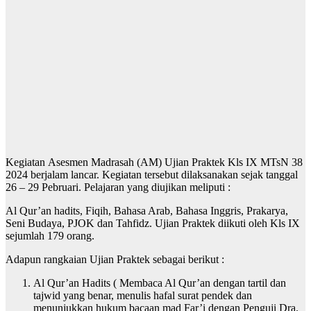
Kegiatan Asesmen Madrasah (AM) Ujian Praktek Kls IX MTsN 38
2024 berjalam lancar. Kegiatan tersebut dilaksanakan sejak tanggal
26 – 29 Pebruari. Pelajaran yang diujikan meliputi :
Al Qur’an hadits, Fiqih, Bahasa Arab, Bahasa Inggris, Prakarya,
Seni Budaya, PJOK dan Tahfidz. Ujian Praktek diikuti oleh Kls IX
sejumlah 179 orang.
Adapun rangkaian Ujian Praktek sebagai berikut :
Al Qur’an Hadits ( Membaca Al Qur’an dengan tartil dan
tajwid yang benar, menulis hafal surat pendek dan
menunjukkan hukum bacaan mad Far’i dengan Penguji Dra.