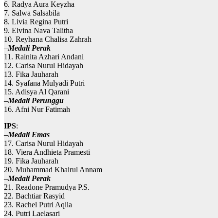
6. Radya Aura Keyzha
7. Salwa Salsabila
8. Livia Regina Putri
9. Elvina Nava Talitha
10. Reyhana Chalisa Zahrah
–
Medali Perak
11. Rainita Azhari Andani
12. Carisa Nurul Hidayah
13. Fika Jauharah
14. Syafana Mulyadi Putri
15. Adisya Al Qarani
–
Medali Perunggu
16. Afni Nur Fatimah
IPS
:
–
Medali Emas
17. Carisa Nurul Hidayah
18. ⁠Viera Andhieta Pramesti
19. ⁠Fika Jauharah
20. ⁠Muhammad Khairul Annam
–
Medali Perak
21. Readone Pramudya P.S.
22. ⁠Bachtiar Rasyid
23. ⁠Rachel Putri Aqila
24. ⁠Putri Laelasari