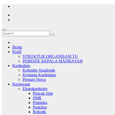
Skip
to
content
Berita
Profil
STRUKTUR ORGANISASI TU
PERIODE KEPALA MADRASAH
Kurikulum
Kelender Akademik
Kegiatan Kurikulum
Prestasi Siswa
Kesiswaan
Ekstrakurikuler
Pencak Silat
PMR
Pramuka
Paskibra
Robotik