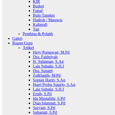
KIR
Basket
Futsal
Bulu Tangkis
Hadroh / Marawis
Kaligrafi
Tari
Pembina & Pelatih
Galeri
Ruang Guru
Artikel
Hery Purnawan, M.Pd
Dra. Fakhriyah
H. Sulaiman, S.Ag
Lala Suhaila, S.H.I
Dra. Sunarti
Zulkhaidir, M.Pd
Sopian Hariri, S.Ag
Harri Probo Sutarjo, S.Ag
Lala Suhaila, S.H.I
Ernih, S.Pd
Ida Mustafida, S.Pd
Dian Islamiati. S.Pd
Suryani, S.Pd
Suhariati, S.Pd