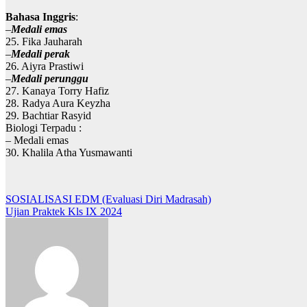
Bahasa Inggris
:
–
Medali emas
25. Fika Jauharah
–
Medali perak
26. Aiyra Prastiwi
–
Medali perunggu
27. ⁠Kanaya Torry Hafiz
28. ⁠Radya Aura Keyzha
29. ⁠Bachtiar Rasyid
Biologi Terpadu :
– Medali emas
30. Khalila Atha Yusmawanti
Post
SOSIALISASI EDM (Evaluasi Diri Madrasah)
Ujian Praktek Kls IX 2024
navigation