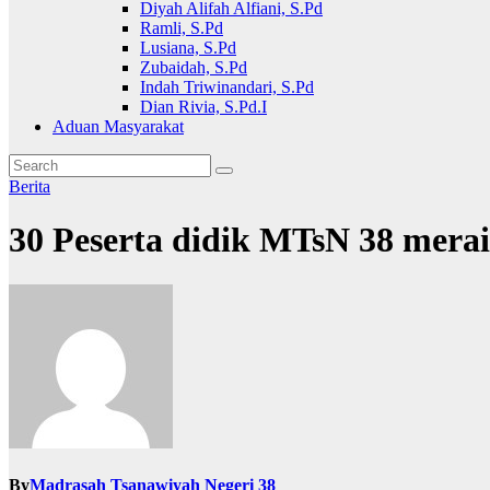
Diyah Alifah Alfiani, S.Pd
Ramli, S.Pd
Lusiana, S.Pd
Zubaidah, S.Pd
Indah Triwinandari, S.Pd
Dian Rivia, S.Pd.I
Aduan Masyarakat
Berita
30 Peserta didik MTsN 38 mera
By
Madrasah Tsanawiyah Negeri 38