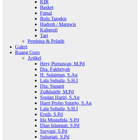
KIR
Basket
Futsal
Bulu Tangkis
Hadroh / Marawis
Kaligrafi
Tari
Pembina & Pelatih
Galeri
Ruang Guru
Artikel
Hery Purnawan, M.Pd
Dra. Fakhriyah
H. Sulaiman, S.Ag
Lala Suhaila, S.H.I
Dra. Sunarti
Zulkhaidir, M.Pd
Sopian Hariri, S.Ag
Harri Probo Sutarjo, S.Ag
Lala Suhaila, S.H.I
Ernih, S.Pd
Ida Mustafida, S.Pd
Dian Islamiati. S.Pd
Suryani, S.Pd
Suhariati, S.Pd