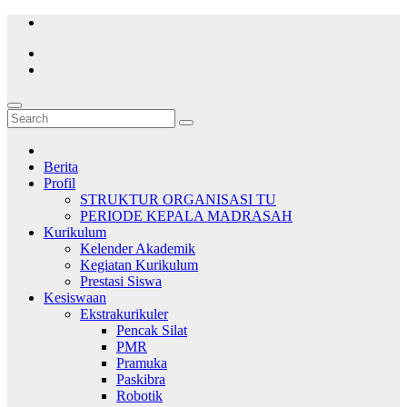
Skip
to
content
Berita
Profil
STRUKTUR ORGANISASI TU
PERIODE KEPALA MADRASAH
Kurikulum
Kelender Akademik
Kegiatan Kurikulum
Prestasi Siswa
Kesiswaan
Ekstrakurikuler
Pencak Silat
PMR
Pramuka
Paskibra
Robotik