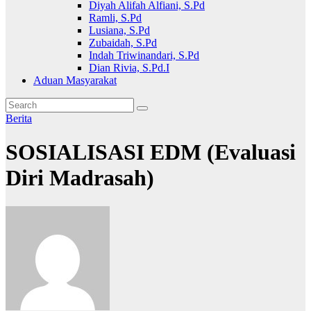
Diyah Alifah Alfiani, S.Pd
Ramli, S.Pd
Lusiana, S.Pd
Zubaidah, S.Pd
Indah Triwinandari, S.Pd
Dian Rivia, S.Pd.I
Aduan Masyarakat
Berita
SOSIALISASI EDM (Evaluasi
Diri Madrasah)