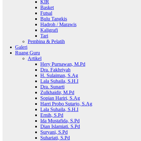
KIR
Basket
Futsal
Bulu Tangkis
Hadroh / Marawis
Kaligrafi
Tari
Pembina & Pelatih
Galeri
Ruang Guru
Artikel
Hery Purnawan, M.Pd
Dra. Fakhriyah
H. Sulaiman, S.Ag
Lala Suhaila, S.H.I
Dra. Sunarti
Zulkhaidir, M.Pd
Sopian Hariri, S.Ag
Harri Probo Sutarjo, S.Ag
Lala Suhaila, S.H.I
Ernih, S.Pd
Ida Mustafida, S.Pd
Dian Islamiati. S.Pd
Suryani, S.Pd
Suhariati, S.Pd