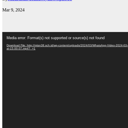
Mar 9, 2024
Video
Media error: Format(s) not supported or source(s) not found
Player
Download File: http://mtsn38.sch.id/wp-content/uploads/2024/03/WhatsApp-Video-2024-03-
at-15.00.07.mp4?_=1