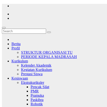
Skip
to
content
Berita
Profil
STRUKTUR ORGANISASI TU
PERIODE KEPALA MADRASAH
Kurikulum
Kelender Akademik
Kegiatan Kurikulum
Prestasi Siswa
Kesiswaan
Ekstrakurikuler
Pencak Silat
PMR
Pramuka
Paskibra
Robotik