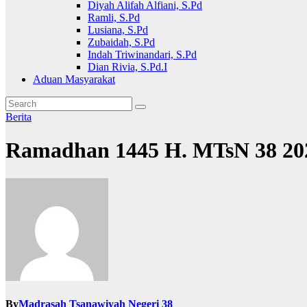
Diyah Alifah Alfiani, S.Pd
Ramli, S.Pd
Lusiana, S.Pd
Zubaidah, S.Pd
Indah Triwinandari, S.Pd
Dian Rivia, S.Pd.I
Aduan Masyarakat
Berita
Ramadhan 1445 H. MTsN 38 20
By
Madrasah Tsanawiyah Negeri 38