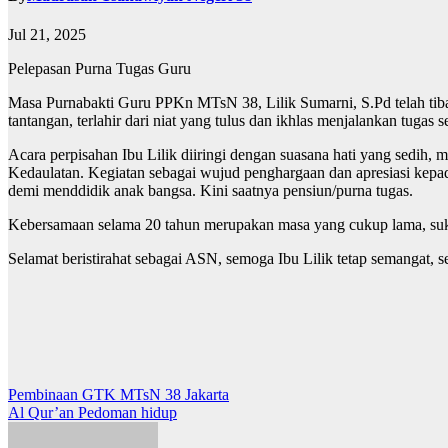
Jul 21, 2025
Pelepasan Purna Tugas Guru
Masa Purnabakti Guru PPKn MTsN 38, Lilik Sumarni, S.Pd telah tiba
tantangan, terlahir dari niat yang tulus dan ikhlas menjalankan tugas
Acara perpisahan Ibu Lilik diiringi dengan suasana hati yang sedih,
Kedaulatan. Kegiatan sebagai wujud penghargaan dan apresiasi kepa
demi menddidik anak bangsa. Kini saatnya pensiun/purna tugas.
Kebersamaan selama 20 tahun merupakan masa yang cukup lama, suka
Selamat beristirahat sebagai ASN, semoga Ibu Lilik tetap semangat, 
Post
Pembinaan GTK MTsN 38 Jakarta
Al Qur’an Pedoman hidup
navigation