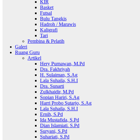
KIR
Basket
Futsal
Bulu Tangkis
Hadroh / Marawis
Kaligrafi
Tari
Pembina & Pelatih
Galeri
Ruang Guru
Artikel
Hery Purnawan, M.Pd
Dra. Fakhriyah
H. Sulaiman, S.Ag
Lala Suhaila, S.H.I
Dra. Sunarti
Zulkhaidir, M.Pd
Sopian Hariri, S.Ag
Harri Probo Sutarjo, S.Ag
Lala Suhaila, S.H.I
Ernih, S.Pd
Ida Mustafida, S.Pd
Dian Islamiati. S.Pd
Suryani, S.Pd
Suhariati, S.Pd