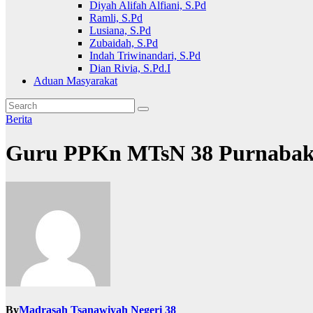
Diyah Alifah Alfiani, S.Pd
Ramli, S.Pd
Lusiana, S.Pd
Zubaidah, S.Pd
Indah Triwinandari, S.Pd
Dian Rivia, S.Pd.I
Aduan Masyarakat
Berita
Guru PPKn MTsN 38 Purnabak
By
Madrasah Tsanawiyah Negeri 38