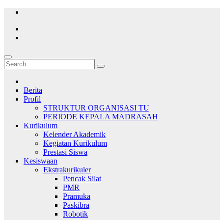
Skip
to
content
Berita
Profil
STRUKTUR ORGANISASI TU
PERIODE KEPALA MADRASAH
Kurikulum
Kelender Akademik
Kegiatan Kurikulum
Prestasi Siswa
Kesiswaan
Ekstrakurikuler
Pencak Silat
PMR
Pramuka
Paskibra
Robotik