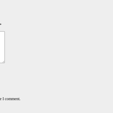
*
me I comment.