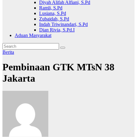
Diyah Alifah Alfiani, S.Pd
Ramli, S.Pd
Lusiana, S.Pd
Zubaidah, S.Pd
Indah Triwinandari, S.Pd
Dian Rivia, S.Pd.I
Aduan Masyarakat
Berita
Pembinaan GTK MTsN 38
Jakarta