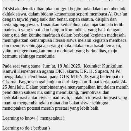
Di sisi akademik diharapkan unggul begitu pula dalam membentuk
akhlak siswa, dalam bidang keagamaan seperti membaca Al Qur’an
dengan tajwid yang baik dan benar, sopan santun, disiplin dan
bertanggung jawab. Tanamkan kedisiplinan dan ajarkan tata tertib
madrasah yang tepat dan bangun komunikasi yang baik dengan
orang tua dan komite madrasah dalam berbagai kegiatan madrasah,
meningkatkan kemampuan literasi siswa melalui kegiatan membaca
dan menulis sehingga apa yang dicita-citakan madrasah tercapai,
yaitu mengembangkan mutu madrasah yang berkualitas, maju
bermutu sehingga mendunia.
Pada saat yang sama, Jum’at, 18 Juli 2025, Ketimker Kurikulum
Kanwil Kementerian agama DKI Jakarta, DR. H. Supadi, M.Pd
mengadakan Pembinaan pada GTK MTsN 38 yang bertempat di
Cisarua, Bogor sebagai lanjutan dari kegiatan Rapat kerja pada 24-
25 Juni lalu. Dalam pembinaannya menyampaikan inti dalam meraih
pendidikan sukses itu, saling mendukung, memotivasi dan
berkolaborasi antar civitas madrasah, ciptakan inovasi- inovasi yang
mampu mengembangkan minat dan bakat siswa sehingga
menciptakan potensi meraih prestasi yang lebih baik.
Learning to know ( mengetahui )
Learning to do ( berbuat )