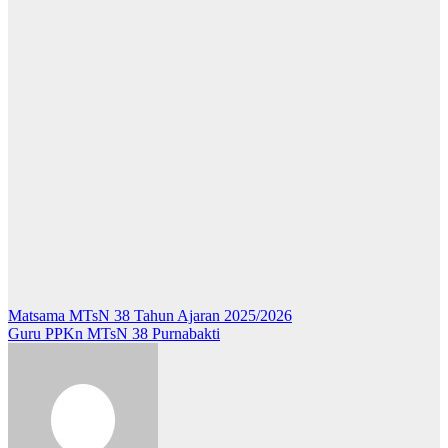
Post
Matsama MTsN 38 Tahun Ajaran 2025/2026
Guru PPKn MTsN 38 Purnabakti
navigation