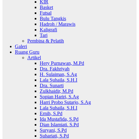
KIR
Basket
Futsal
Bulu Tangkis
Hadroh / Marawis
Kaligrafi
Tari
Pembina & Pelatih
Galeri
Ruang Guru
Artikel
Hery Purnawan, M.Pd
Dra. Fakhriyah
H. Sulaiman, S.Ag
Lala Suhaila, S.H.I
Dra. Sunarti
Zulkhaidir, M.Pd
Sopian Hariri, S.Ag
Harri Probo Sutarjo, S.Ag
Lala Suhaila, S.H.I
Ernih, S.Pd
Ida Mustafida, S.Pd
Dian Islamiati. S.Pd
Suryani, S.Pd
Suhariati, S.Pd