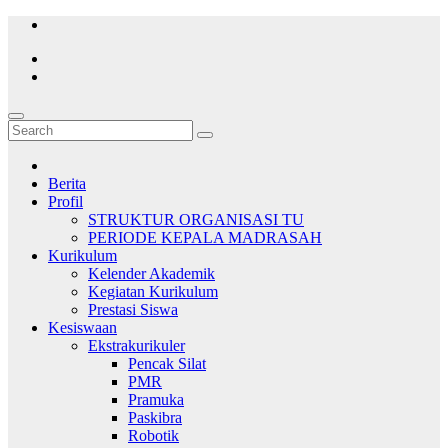
Skip
to
content
Berita
Profil
STRUKTUR ORGANISASI TU
PERIODE KEPALA MADRASAH
Kurikulum
Kelender Akademik
Kegiatan Kurikulum
Prestasi Siswa
Kesiswaan
Ekstrakurikuler
Pencak Silat
PMR
Pramuka
Paskibra
Robotik