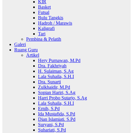
KIR
Basket
Futsal
Bulu Tangkis
Hadroh / Marawis
Kaligrafi
Tari
Pembina & Pelatih
Galeri
Ruang Guru
Artikel
Hery Purnawan, M.Pd
Dra. Fakhriyah
H. Sulaiman, S.Ag
Lala Suhaila, S.H.I
Dra. Sunarti
Zulkhaidir, M.Pd
Sopian Hariri, S.Ag
Harri Probo Sutarjo, S.Ag
Lala Suhaila, S.H.I
Ernih, S.Pd
Ida Mustafida, S.Pd
Dian Islamiati. S.Pd
Suryani, S.Pd
Suhariati, S.Pd