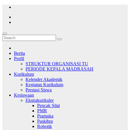
Skip
to
content
Berita
Profil
STRUKTUR ORGANISASI TU
PERIODE KEPALA MADRASAH
Kurikulum
Kelender Akademik
Kegiatan Kurikulum
Prestasi Siswa
Kesiswaan
Ekstrakurikuler
Pencak Silat
PMR
Pramuka
Paskibra
Robotik