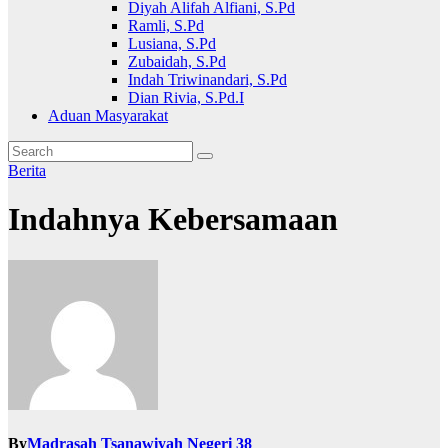
Diyah Alifah Alfiani, S.Pd
Ramli, S.Pd
Lusiana, S.Pd
Zubaidah, S.Pd
Indah Triwinandari, S.Pd
Dian Rivia, S.Pd.I
Aduan Masyarakat
Berita
Indahnya Kebersamaan
By
Madrasah Tsanawiyah Negeri 38