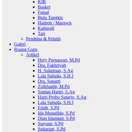
KIR
Basket
Futsal
Bulu Tangkis
Hadroh / Marawis
Kaligrafi
Tari
Pembina & Pelatih
Galeri
Ruang Guru
Artikel
Hery Purnawan, M.Pd
Dra. Fakhriyah
H. Sulaiman, S.Ag
Lala Suhaila, S.H.I
Dra. Sunarti
Zulkhaidir, M.Pd
Sopian Hariri, S.Ag
Harri Probo Sutarjo, S.Ag
Lala Suhaila, S.H.I
Ernih, S.Pd
Ida Mustafida, S.Pd
Dian Islamiati. S.Pd
Suryani, S.Pd
Suhariati, S.Pd