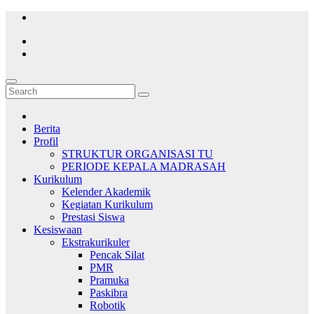
Skip
to
content
Berita
Profil
STRUKTUR ORGANISASI TU
PERIODE KEPALA MADRASAH
Kurikulum
Kelender Akademik
Kegiatan Kurikulum
Prestasi Siswa
Kesiswaan
Ekstrakurikuler
Pencak Silat
PMR
Pramuka
Paskibra
Robotik