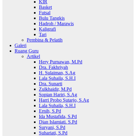
KIR
Basket
Futsal
Bulu Tangkis
Hadroh / Marawis
Kaligrafi
Tari
Pembina & Pelatih
Galeri
Ruang Guru
Artikel
Hery Purnawan, M.Pd
Dra. Fakhriyah
H. Sulaiman, S.Ag
Lala Suhaila, S.H.I
Dra. Sunarti
Zulkhaidir, M.Pd
Sopian Hariri, S.Ag
Harri Probo Sutarjo, S.Ag
Lala Suhaila, S.H.I
Ernih, S.Pd
Ida Mustafida, S.Pd
Dian Islamiati. S.Pd
Suryani, S.Pd
Suhariati, S.Pd