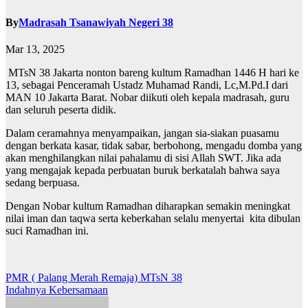
By
Madrasah Tsanawiyah Negeri 38
Mar 13, 2025
MTsN 38 Jakarta nonton bareng kultum Ramadhan 1446 H hari ke
13, sebagai Penceramah Ustadz Muhamad Randi, Lc,M.Pd.I dari
MAN 10 Jakarta Barat. Nobar diikuti oleh kepala madrasah, guru
dan seluruh peserta didik.
Dalam ceramahnya menyampaikan, jangan sia-siakan puasamu
dengan berkata kasar, tidak sabar, berbohong, mengadu domba yang
akan menghilangkan nilai pahalamu di sisi Allah SWT. Jika ada
yang mengajak kepada perbuatan buruk berkatalah bahwa saya
sedang berpuasa.
Dengan Nobar kultum Ramadhan diharapkan semakin meningkat
nilai iman dan taqwa serta keberkahan selalu menyertai kita dibulan
suci Ramadhan ini.
Post
PMR ( Palang Merah Remaja) MTsN 38
Indahnya Kebersamaan
navigation