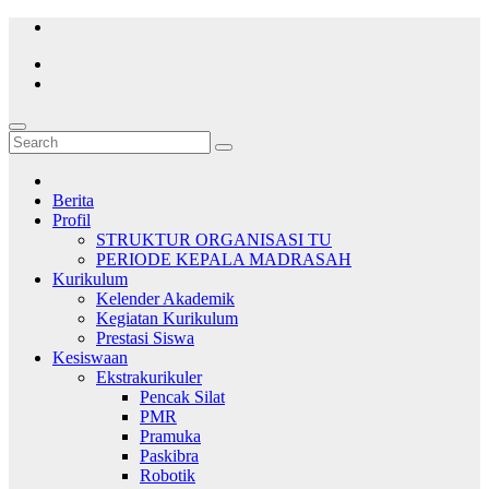
Skip
to
content
Berita
Profil
STRUKTUR ORGANISASI TU
PERIODE KEPALA MADRASAH
Kurikulum
Kelender Akademik
Kegiatan Kurikulum
Prestasi Siswa
Kesiswaan
Ekstrakurikuler
Pencak Silat
PMR
Pramuka
Paskibra
Robotik