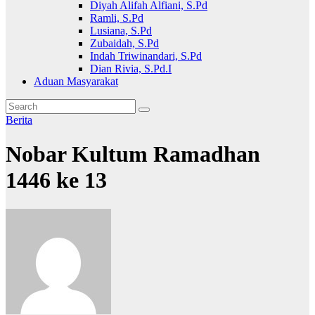
Diyah Alifah Alfiani, S.Pd
Ramli, S.Pd
Lusiana, S.Pd
Zubaidah, S.Pd
Indah Triwinandari, S.Pd
Dian Rivia, S.Pd.I
Aduan Masyarakat
Berita
Nobar Kultum Ramadhan
1446 ke 13