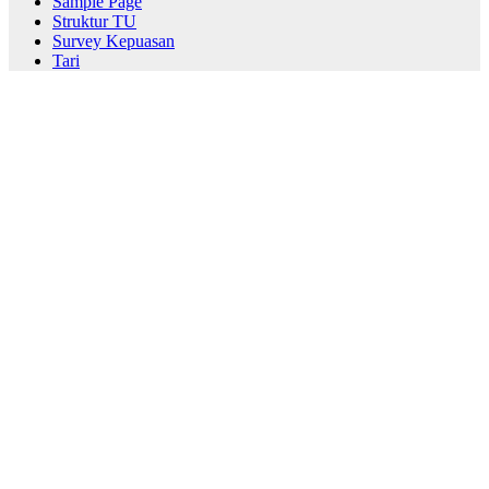
Sample Page
Struktur TU
Survey Kepuasan
Tari