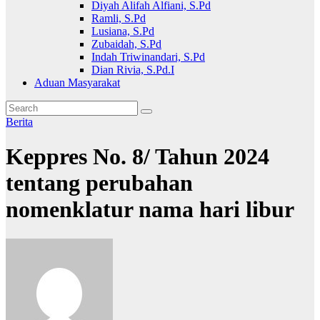
Diyah Alifah Alfiani, S.Pd
Ramli, S.Pd
Lusiana, S.Pd
Zubaidah, S.Pd
Indah Triwinandari, S.Pd
Dian Rivia, S.Pd.I
Aduan Masyarakat
Berita
Keppres No. 8/ Tahun 2024
tentang perubahan
nomenklatur nama hari libur