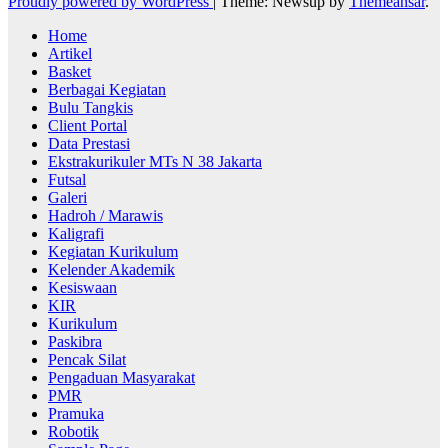
Proudly powered by WordPress
|
Theme: Newsup by
Themeansar
.
Home
Artikel
Basket
Berbagai Kegiatan
Bulu Tangkis
Client Portal
Data Prestasi
Ekstrakurikuler MTs N 38 Jakarta
Futsal
Galeri
Hadroh / Marawis
Kaligrafi
Kegiatan Kurikulum
Kelender Akademik
Kesiswaan
KIR
Kurikulum
Paskibra
Pencak Silat
Pengaduan Masyarakat
PMR
Pramuka
Robotik