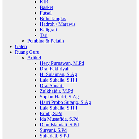
KIR
Basket
Futsal
Bulu Tangkis
Hadroh / Marawis
Kaligrafi
Tari
Pembina & Pelatih
Galeri
Ruang Guru
Artikel
Hery Purnawan, M.Pd
Dra. Fakhriyah
H. Sulaiman, S.Ag
Lala Suhaila, S.H.I
Dra. Sunarti
Zulkhaidir, M.Pd
Sopian Hariri, S.Ag
Harri Probo Sutarjo, S.Ag
Lala Suhaila, S.H.I
Ernih, S.Pd
Ida Mustafida, S.Pd
Dian Islamiati. S.Pd
Suryani, S.Pd
Suhariati, S.Pd