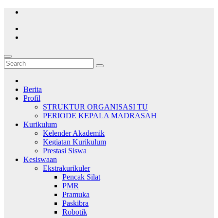
Skip
to
content
Berita
Profil
STRUKTUR ORGANISASI TU
PERIODE KEPALA MADRASAH
Kurikulum
Kelender Akademik
Kegiatan Kurikulum
Prestasi Siswa
Kesiswaan
Ekstrakurikuler
Pencak Silat
PMR
Pramuka
Paskibra
Robotik