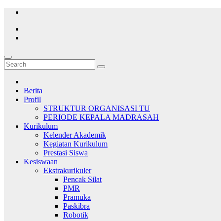
Skip
to
content
Berita
Profil
STRUKTUR ORGANISASI TU
PERIODE KEPALA MADRASAH
Kurikulum
Kelender Akademik
Kegiatan Kurikulum
Prestasi Siswa
Kesiswaan
Ekstrakurikuler
Pencak Silat
PMR
Pramuka
Paskibra
Robotik