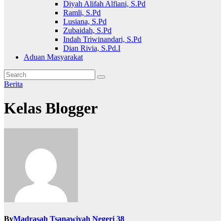
Diyah Alifah Alfiani, S.Pd
Ramli, S.Pd
Lusiana, S.Pd
Zubaidah, S.Pd
Indah Triwinandari, S.Pd
Dian Rivia, S.Pd.I
Aduan Masyarakat
Berita
Kelas Blogger
By
Madrasah Tsanawiyah Negeri 38