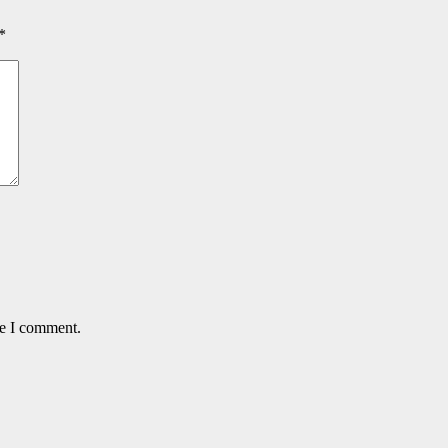
*
me I comment.