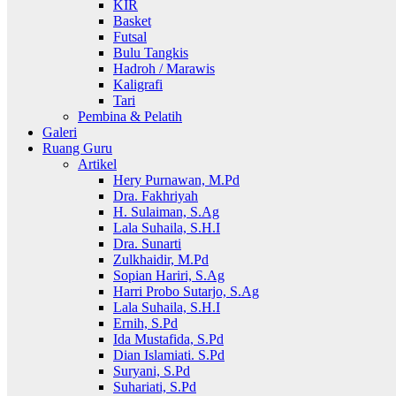
KIR
Basket
Futsal
Bulu Tangkis
Hadroh / Marawis
Kaligrafi
Tari
Pembina & Pelatih
Galeri
Ruang Guru
Artikel
Hery Purnawan, M.Pd
Dra. Fakhriyah
H. Sulaiman, S.Ag
Lala Suhaila, S.H.I
Dra. Sunarti
Zulkhaidir, M.Pd
Sopian Hariri, S.Ag
Harri Probo Sutarjo, S.Ag
Lala Suhaila, S.H.I
Ernih, S.Pd
Ida Mustafida, S.Pd
Dian Islamiati. S.Pd
Suryani, S.Pd
Suhariati, S.Pd