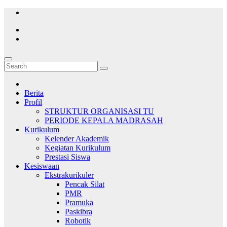
Skip
to
content
Berita
Profil
STRUKTUR ORGANISASI TU
PERIODE KEPALA MADRASAH
Kurikulum
Kelender Akademik
Kegiatan Kurikulum
Prestasi Siswa
Kesiswaan
Ekstrakurikuler
Pencak Silat
PMR
Pramuka
Paskibra
Robotik