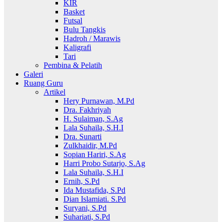
KIR
Basket
Futsal
Bulu Tangkis
Hadroh / Marawis
Kaligrafi
Tari
Pembina & Pelatih
Galeri
Ruang Guru
Artikel
Hery Purnawan, M.Pd
Dra. Fakhriyah
H. Sulaiman, S.Ag
Lala Suhaila, S.H.I
Dra. Sunarti
Zulkhaidir, M.Pd
Sopian Hariri, S.Ag
Harri Probo Sutarjo, S.Ag
Lala Suhaila, S.H.I
Ernih, S.Pd
Ida Mustafida, S.Pd
Dian Islamiati. S.Pd
Suryani, S.Pd
Suhariati, S.Pd