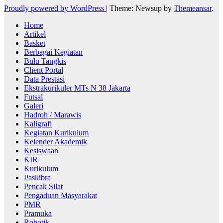
Proudly powered by WordPress
|
Theme: Newsup by
Themeansar
.
Home
Artikel
Basket
Berbagai Kegiatan
Bulu Tangkis
Client Portal
Data Prestasi
Ekstrakurikuler MTs N 38 Jakarta
Futsal
Galeri
Hadroh / Marawis
Kaligrafi
Kegiatan Kurikulum
Kelender Akademik
Kesiswaan
KIR
Kurikulum
Paskibra
Pencak Silat
Pengaduan Masyarakat
PMR
Pramuka
Robotik