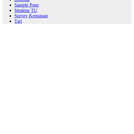
Sample Page
Struktur TU
Survey Kepuasan
Tari