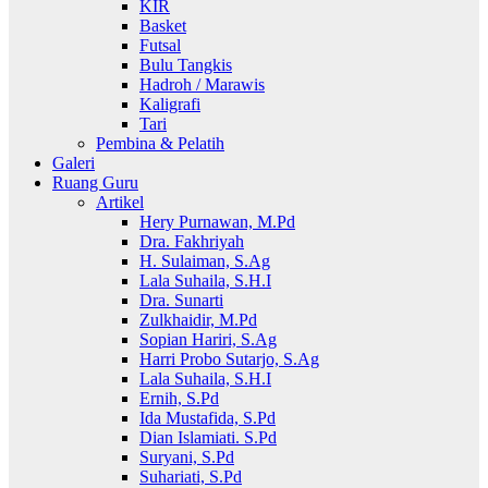
KIR
Basket
Futsal
Bulu Tangkis
Hadroh / Marawis
Kaligrafi
Tari
Pembina & Pelatih
Galeri
Ruang Guru
Artikel
Hery Purnawan, M.Pd
Dra. Fakhriyah
H. Sulaiman, S.Ag
Lala Suhaila, S.H.I
Dra. Sunarti
Zulkhaidir, M.Pd
Sopian Hariri, S.Ag
Harri Probo Sutarjo, S.Ag
Lala Suhaila, S.H.I
Ernih, S.Pd
Ida Mustafida, S.Pd
Dian Islamiati. S.Pd
Suryani, S.Pd
Suhariati, S.Pd