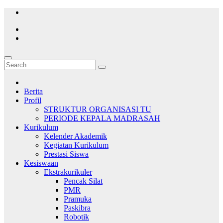
Skip
to
content
Berita
Profil
STRUKTUR ORGANISASI TU
PERIODE KEPALA MADRASAH
Kurikulum
Kelender Akademik
Kegiatan Kurikulum
Prestasi Siswa
Kesiswaan
Ekstrakurikuler
Pencak Silat
PMR
Pramuka
Paskibra
Robotik