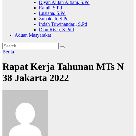
Diyah Alifah Alfiani, S.Pd
Ramli, S.Pd
Lusiana, S.Pd
Zubaidah, S.Pd
Indah Triwinandari, S.Pd
Dian Rivia, S.Pd.I
Aduan Masyarakat
Berita
Rapat Kerja Tahunan MTs N
38 Jakarta 2022