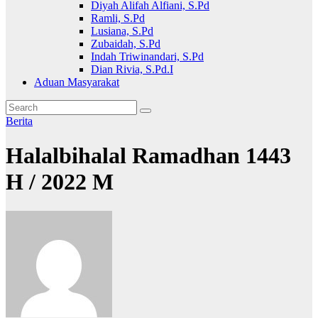
Diyah Alifah Alfiani, S.Pd
Ramli, S.Pd
Lusiana, S.Pd
Zubaidah, S.Pd
Indah Triwinandari, S.Pd
Dian Rivia, S.Pd.I
Aduan Masyarakat
Berita
Halalbihalal Ramadhan 1443
H / 2022 M