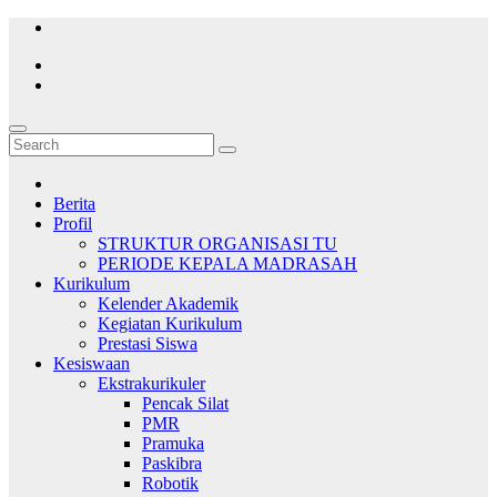
Skip
to
content
Berita
Profil
STRUKTUR ORGANISASI TU
PERIODE KEPALA MADRASAH
Kurikulum
Kelender Akademik
Kegiatan Kurikulum
Prestasi Siswa
Kesiswaan
Ekstrakurikuler
Pencak Silat
PMR
Pramuka
Paskibra
Robotik