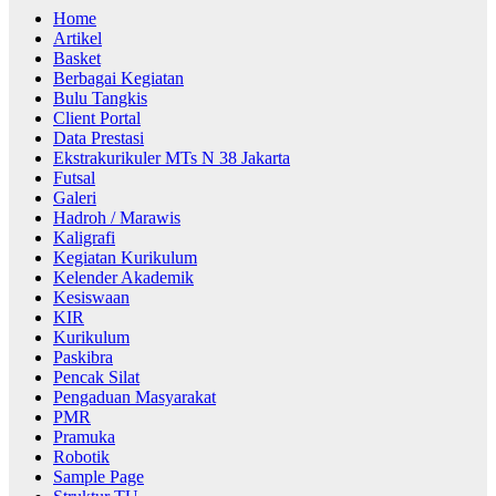
Home
Artikel
Basket
Berbagai Kegiatan
Bulu Tangkis
Client Portal
Data Prestasi
Ekstrakurikuler MTs N 38 Jakarta
Futsal
Galeri
Hadroh / Marawis
Kaligrafi
Kegiatan Kurikulum
Kelender Akademik
Kesiswaan
KIR
Kurikulum
Paskibra
Pencak Silat
Pengaduan Masyarakat
PMR
Pramuka
Robotik
Sample Page