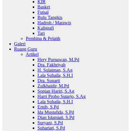
KIR
Basket
Futsal
Bulu Tangkis
Hadroh / Marawis
Kaligrafi
Tari
Pembina & Pelatih
Galeri
Ruang Guru
Artikel
Hery Purnawan, M.Pd
Dra. Fakhriyah
H. Sulaiman, S.Ag
Lala Suhaila, S.H.I
Dra. Sunarti
Zulkhaidir, M.Pd
Sopian Hariri, S.Ag
Harri Probo Sutarjo, S.Ag
Lala Suhaila, S.H.I
Ernih, S.Pd
Ida Mustafida, S.Pd
Dian Islamiati. S.Pd
Suryani, S.Pd
Suhariati, S.Pd