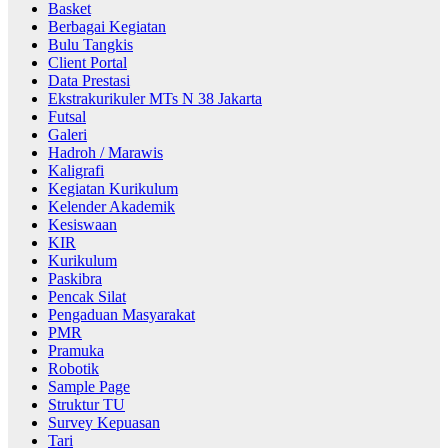
Basket
Berbagai Kegiatan
Bulu Tangkis
Client Portal
Data Prestasi
Ekstrakurikuler MTs N 38 Jakarta
Futsal
Galeri
Hadroh / Marawis
Kaligrafi
Kegiatan Kurikulum
Kelender Akademik
Kesiswaan
KIR
Kurikulum
Paskibra
Pencak Silat
Pengaduan Masyarakat
PMR
Pramuka
Robotik
Sample Page
Struktur TU
Survey Kepuasan
Tari