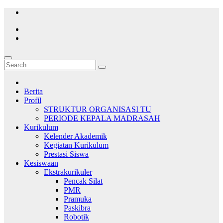
Skip
to
content
Berita
Profil
STRUKTUR ORGANISASI TU
PERIODE KEPALA MADRASAH
Kurikulum
Kelender Akademik
Kegiatan Kurikulum
Prestasi Siswa
Kesiswaan
Ekstrakurikuler
Pencak Silat
PMR
Pramuka
Paskibra
Robotik