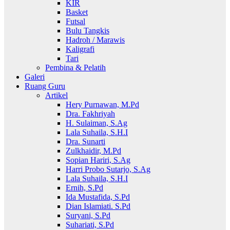
KIR
Basket
Futsal
Bulu Tangkis
Hadroh / Marawis
Kaligrafi
Tari
Pembina & Pelatih
Galeri
Ruang Guru
Artikel
Hery Purnawan, M.Pd
Dra. Fakhriyah
H. Sulaiman, S.Ag
Lala Suhaila, S.H.I
Dra. Sunarti
Zulkhaidir, M.Pd
Sopian Hariri, S.Ag
Harri Probo Sutarjo, S.Ag
Lala Suhaila, S.H.I
Ernih, S.Pd
Ida Mustafida, S.Pd
Dian Islamiati. S.Pd
Suryani, S.Pd
Suhariati, S.Pd