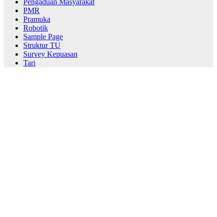
Pengaduan Masyarakat
PMR
Pramuka
Robotik
Sample Page
Struktur TU
Survey Kepuasan
Tari