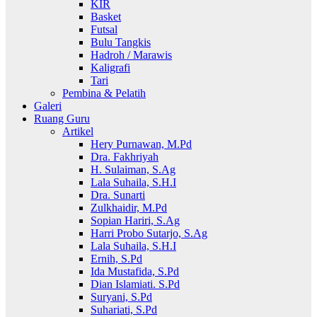
KIR
Basket
Futsal
Bulu Tangkis
Hadroh / Marawis
Kaligrafi
Tari
Pembina & Pelatih
Galeri
Ruang Guru
Artikel
Hery Purnawan, M.Pd
Dra. Fakhriyah
H. Sulaiman, S.Ag
Lala Suhaila, S.H.I
Dra. Sunarti
Zulkhaidir, M.Pd
Sopian Hariri, S.Ag
Harri Probo Sutarjo, S.Ag
Lala Suhaila, S.H.I
Ernih, S.Pd
Ida Mustafida, S.Pd
Dian Islamiati. S.Pd
Suryani, S.Pd
Suhariati, S.Pd