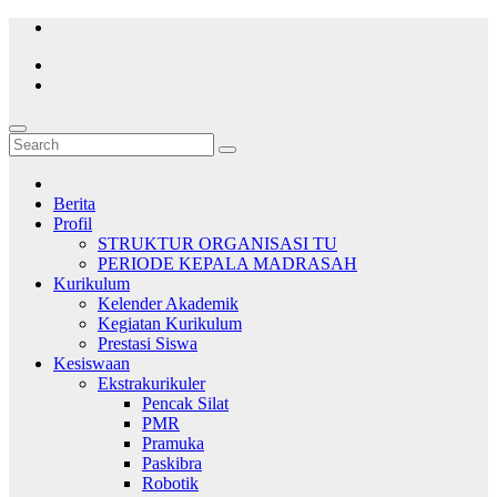
Skip
to
content
Berita
Profil
STRUKTUR ORGANISASI TU
PERIODE KEPALA MADRASAH
Kurikulum
Kelender Akademik
Kegiatan Kurikulum
Prestasi Siswa
Kesiswaan
Ekstrakurikuler
Pencak Silat
PMR
Pramuka
Paskibra
Robotik