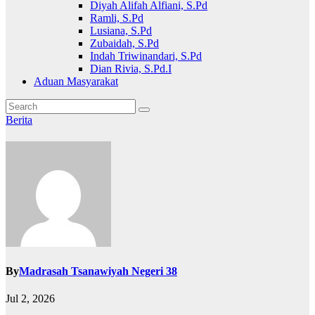
Diyah Alifah Alfiani, S.Pd
Ramli, S.Pd
Lusiana, S.Pd
Zubaidah, S.Pd
Indah Triwinandari, S.Pd
Dian Rivia, S.Pd.I
Aduan Masyarakat
Berita
By
Madrasah Tsanawiyah Negeri 38
Jul 2, 2026