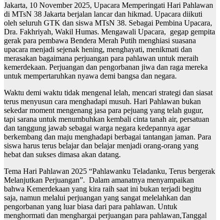
Jakarta, 10 November 2025, Upacara Memperingati Hari Pahlawan
di MTsN 38 Jakarta berjalan lancar dan hikmad. Upacara diikuti
oleh seluruh GTK dan siswa MTsN 38. Sebagai Pembina Upacara,
Dra. Fakhriyah, Wakil Humas. Mengawali Upacara, gegap gempita
gerak para pembawa Bendera Merah Putih menghiasi suasana
upacara menjadi sejenak hening, menghayati, menikmati dan
merasakan bagaimana perjuangan para pahlawan untuk meraih
kemerdekaan. Perjuangan dan pengorbanan jiwa dan raga mereka
untuk mempertaruhkan nyawa demi bangsa dan negara.
Waktu demi waktu tidak mengenal lelah, mencari strategi dan siasat
terus menyusun cara menghadapi musuh. Hari Pahlawan bukan
sekedar moment mengenang jasa para pejuang yang telah gugur,
tapi sarana untuk menumbuhkan kembali cinta tanah air, persatuan
dan tanggung jawab sebagai warga negara kedepannya agar
berkembang dan maju menghadapi berbagai tantangan jaman. Para
siswa harus terus belajar dan belajar menjadi orang-orang yang
hebat dan sukses dimasa akan datang.
Tema Hari Pahlawan 2025 “Pahlawanku Teladanku, Terus bergerak
Melanjutkan Perjuangan”. Dalam amanatnya menyampaikan
bahwa Kemerdekaan yang kira raih saat ini bukan terjadi begitu
saja, namun melalui perjuangan yang sangat melelahkan dan
pengorbanan yang luar biasa dari para pahlawan. Untuk
menghormati dan menghargai perjuangan para pahlawan,Tanggal