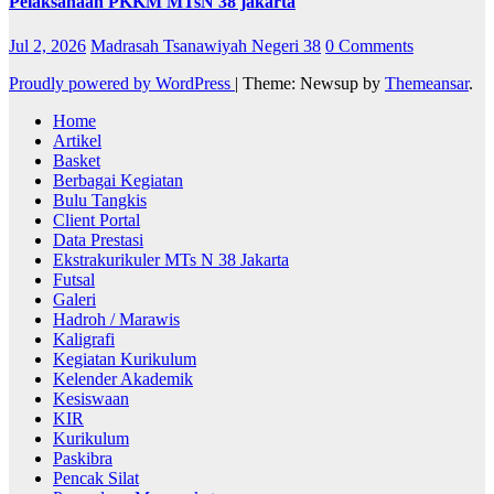
Pelaksanaan PKKM MTsN 38 jakarta
Jul 2, 2026
Madrasah Tsanawiyah Negeri 38
0 Comments
Proudly powered by WordPress
|
Theme: Newsup by
Themeansar
.
Home
Artikel
Basket
Berbagai Kegiatan
Bulu Tangkis
Client Portal
Data Prestasi
Ekstrakurikuler MTs N 38 Jakarta
Futsal
Galeri
Hadroh / Marawis
Kaligrafi
Kegiatan Kurikulum
Kelender Akademik
Kesiswaan
KIR
Kurikulum
Paskibra
Pencak Silat