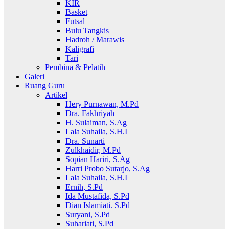
KIR
Basket
Futsal
Bulu Tangkis
Hadroh / Marawis
Kaligrafi
Tari
Pembina & Pelatih
Galeri
Ruang Guru
Artikel
Hery Purnawan, M.Pd
Dra. Fakhriyah
H. Sulaiman, S.Ag
Lala Suhaila, S.H.I
Dra. Sunarti
Zulkhaidir, M.Pd
Sopian Hariri, S.Ag
Harri Probo Sutarjo, S.Ag
Lala Suhaila, S.H.I
Ernih, S.Pd
Ida Mustafida, S.Pd
Dian Islamiati. S.Pd
Suryani, S.Pd
Suhariati, S.Pd