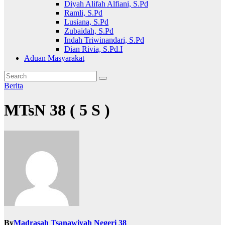
Diyah Alifah Alfiani, S.Pd
Ramli, S.Pd
Lusiana, S.Pd
Zubaidah, S.Pd
Indah Triwinandari, S.Pd
Dian Rivia, S.Pd.I
Aduan Masyarakat
Berita
MTsN 38 ( 5 S )
By
Madrasah Tsanawiyah Negeri 38