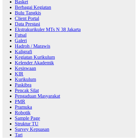
Basket
Berbagai Kegiatan
Bulu Tangkis
Client Portal
Data Prestasi
Ekstrakurikuler MTs N 38 Jakarta
Futsal
Galeri
Hadroh / Marawis
Kaligrafi
Kegiatan Kurikulum
Kelender Akademik
Kesiswaan
KIR
Kurikulum
Paskibra
Pencak Silat
Pengaduan Masyarakat
PMR
Pramuka
Robotik
Sample Page
Struktur TU
Survey Kepuasan
Tari