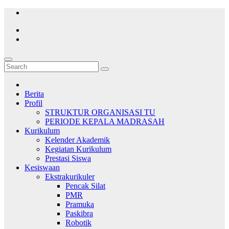
Skip
to
content
Berita
Profil
STRUKTUR ORGANISASI TU
PERIODE KEPALA MADRASAH
Kurikulum
Kelender Akademik
Kegiatan Kurikulum
Prestasi Siswa
Kesiswaan
Ekstrakurikuler
Pencak Silat
PMR
Pramuka
Paskibra
Robotik