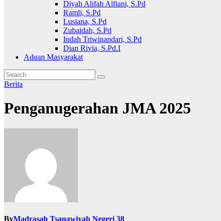
Diyah Alifah Alfiani, S.Pd
Ramli, S.Pd
Lusiana, S.Pd
Zubaidah, S.Pd
Indah Triwinandari, S.Pd
Dian Rivia, S.Pd.I
Aduan Masyarakat
Berita
Penganugerahan JMA 2025
By
Madrasah Tsanawiyah Negeri 38