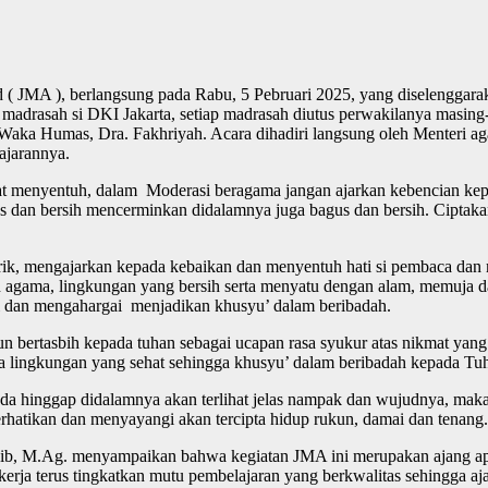
 JMA ), berlangsung pada Rabu, 5 Pebruari 2025, yang diselenggara
ruh madrasah si DKI Jakarta, setiap madrasah diutus perwakilanya masi
 Waka Humas, Dra. Fakhriyah. Acara dihadiri langsung oleh Menteri a
ajarannya.
enyentuh, dalam Moderasi beragama jangan ajarkan kebencian kepada
s dan bersih mencerminkan didalamnya juga bagus dan bersih. Ciptak
arik, mengajarkan kepada kebaikan dan menyentuh hati si pembaca dan m
n agama, lingkungan yang bersih serta menyatu dengan alam, memuja 
ti dan mengahargai menjadikan khusyu’ dalam beribadah.
bertasbih kepada tuhan sebagai ucapan rasa syukur atas nikmat yang 
ita lingkungan yang sehat sehingga khusyu’ dalam beribadah kepada T
da hinggap didalamnya akan terlihat jelas nampak dan wujudnya, maka 
rhatikan dan menyayangi akan tercipta hidup rukun, damai dan tenang.
, M.Ag. menyampaikan bahwa kegiatan JMA ini merupakan ajang apre
n kerja terus tingkatkan mutu pembelajaran yang berkwalitas sehingga a