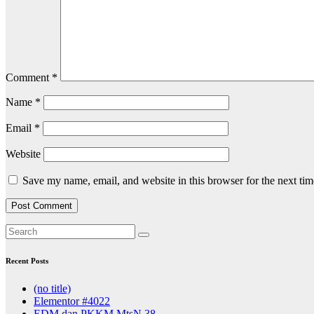
Comment
*
Name
*
Email
*
Website
Save my name, email, and website in this browser for the next ti
Recent Posts
(no title)
Elementor #4022
EDM dan PKKM MtsN 38