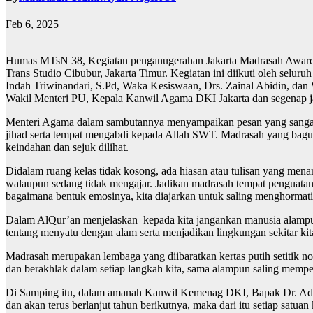
Feb 6, 2025
Humas MTsN 38, Kegiatan penganugerahan Jakarta Madrasah Award (
Trans Studio Cibubur, Jakarta Timur. Kegiatan ini diikuti oleh selu
Indah Triwinandari, S.Pd, Waka Kesiswaan, Drs. Zainal Abidin, dan
Wakil Menteri PU, Kepala Kanwil Agama DKI Jakarta dan segenap j
Menteri Agama dalam sambutannya menyampaikan pesan yang sangat m
jihad serta tempat mengabdi kepada Allah SWT. Madrasah yang bagu
keindahan dan sejuk dilihat.
Didalam ruang kelas tidak kosong, ada hiasan atau tulisan yang men
walaupun sedang tidak mengajar. Jadikan madrasah tempat penguata
bagaimana bentuk emosinya, kita diajarkan untuk saling menghorma
Dalam AlQur’an menjelaskan kepada kita jangankan manusia alampun 
tentang menyatu dengan alam serta menjadikan lingkungan sekitar k
Madrasah merupakan lembaga yang diibaratkan kertas putih setitik no
dan berakhlak dalam setiap langkah kita, sama alampun saling mempe
Di Samping itu, dalam amanah Kanwil Kemenag DKI, Bapak Dr. Adib
dan akan terus berlanjut tahun berikutnya, maka dari itu setiap satua