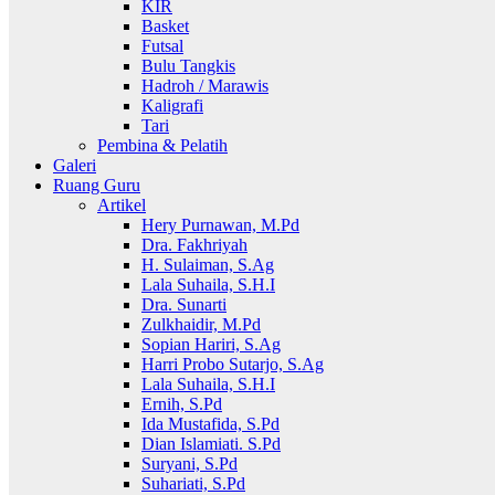
KIR
Basket
Futsal
Bulu Tangkis
Hadroh / Marawis
Kaligrafi
Tari
Pembina & Pelatih
Galeri
Ruang Guru
Artikel
Hery Purnawan, M.Pd
Dra. Fakhriyah
H. Sulaiman, S.Ag
Lala Suhaila, S.H.I
Dra. Sunarti
Zulkhaidir, M.Pd
Sopian Hariri, S.Ag
Harri Probo Sutarjo, S.Ag
Lala Suhaila, S.H.I
Ernih, S.Pd
Ida Mustafida, S.Pd
Dian Islamiati. S.Pd
Suryani, S.Pd
Suhariati, S.Pd