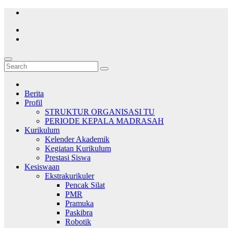
Skip
to
content
Berita
Profil
STRUKTUR ORGANISASI TU
PERIODE KEPALA MADRASAH
Kurikulum
Kelender Akademik
Kegiatan Kurikulum
Prestasi Siswa
Kesiswaan
Ekstrakurikuler
Pencak Silat
PMR
Pramuka
Paskibra
Robotik