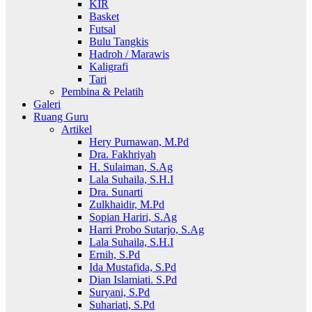
KIR
Basket
Futsal
Bulu Tangkis
Hadroh / Marawis
Kaligrafi
Tari
Pembina & Pelatih
Galeri
Ruang Guru
Artikel
Hery Purnawan, M.Pd
Dra. Fakhriyah
H. Sulaiman, S.Ag
Lala Suhaila, S.H.I
Dra. Sunarti
Zulkhaidir, M.Pd
Sopian Hariri, S.Ag
Harri Probo Sutarjo, S.Ag
Lala Suhaila, S.H.I
Ernih, S.Pd
Ida Mustafida, S.Pd
Dian Islamiati. S.Pd
Suryani, S.Pd
Suhariati, S.Pd