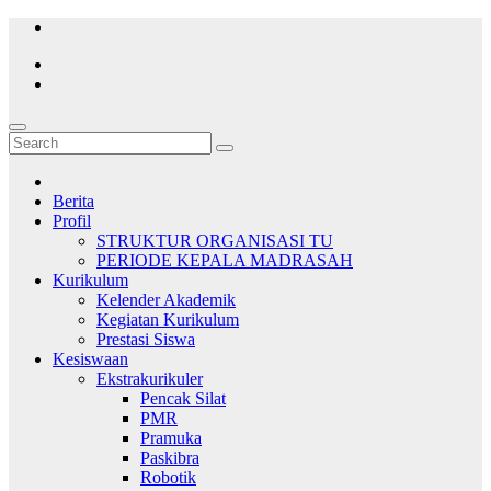
Skip
to
content
Berita
Profil
STRUKTUR ORGANISASI TU
PERIODE KEPALA MADRASAH
Kurikulum
Kelender Akademik
Kegiatan Kurikulum
Prestasi Siswa
Kesiswaan
Ekstrakurikuler
Pencak Silat
PMR
Pramuka
Paskibra
Robotik