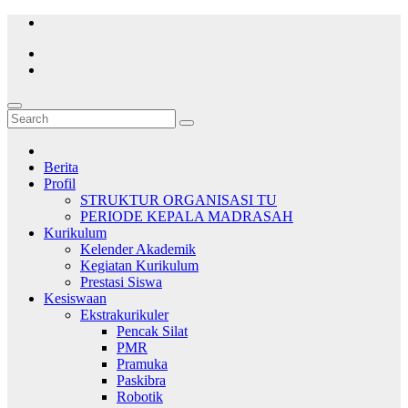
Skip
to
content
Berita
Profil
STRUKTUR ORGANISASI TU
PERIODE KEPALA MADRASAH
Kurikulum
Kelender Akademik
Kegiatan Kurikulum
Prestasi Siswa
Kesiswaan
Ekstrakurikuler
Pencak Silat
PMR
Pramuka
Paskibra
Robotik