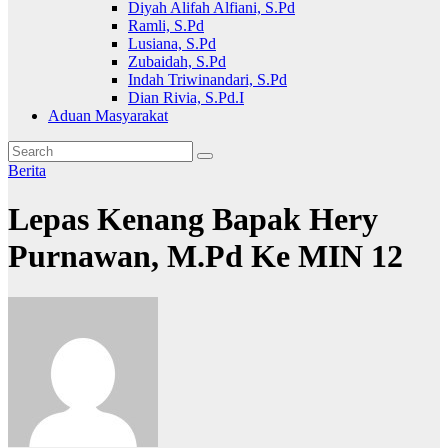
Diyah Alifah Alfiani, S.Pd
Ramli, S.Pd
Lusiana, S.Pd
Zubaidah, S.Pd
Indah Triwinandari, S.Pd
Dian Rivia, S.Pd.I
Aduan Masyarakat
Berita
Lepas Kenang Bapak Hery
Purnawan, M.Pd Ke MIN 12