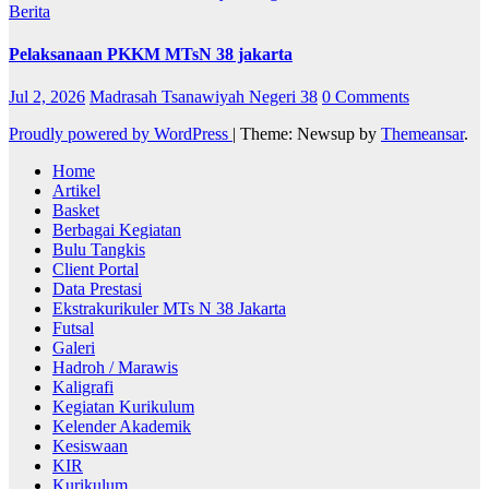
Berita
Pelaksanaan PKKM MTsN 38 jakarta
Jul 2, 2026
Madrasah Tsanawiyah Negeri 38
0 Comments
Proudly powered by WordPress
|
Theme: Newsup by
Themeansar
.
Home
Artikel
Basket
Berbagai Kegiatan
Bulu Tangkis
Client Portal
Data Prestasi
Ekstrakurikuler MTs N 38 Jakarta
Futsal
Galeri
Hadroh / Marawis
Kaligrafi
Kegiatan Kurikulum
Kelender Akademik
Kesiswaan
KIR
Kurikulum