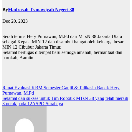
By
Madrasah Tsanawiyah Negeri 38
Dec 20, 2023
Serah terima Hery Purnawan, M.Pd dari MTsN 38 Jakarta Utara
sebagai Kepala MIN 12 dan disambut hangat oleh keluarga besar
MIN 12 Cibubur Jakarta Timur.
Selamat bertugas ditempat baru semoga amanah, bermanfaat dan
barokah, Aamiin
Post
Rapat Evaluasi KBM Semester Ganjil & Talikasih Bapak Hery
Purnawan, M.Pd
navigation
Selamat dan sukses untuk Tim Robotik MTsN 38 yang telah meraih
3 perak pada 12ASPO Surabaya