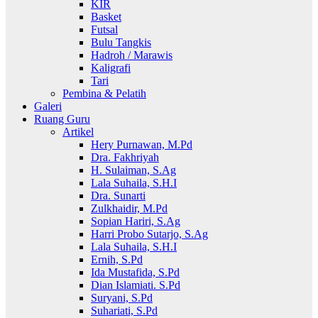
KIR
Basket
Futsal
Bulu Tangkis
Hadroh / Marawis
Kaligrafi
Tari
Pembina & Pelatih
Galeri
Ruang Guru
Artikel
Hery Purnawan, M.Pd
Dra. Fakhriyah
H. Sulaiman, S.Ag
Lala Suhaila, S.H.I
Dra. Sunarti
Zulkhaidir, M.Pd
Sopian Hariri, S.Ag
Harri Probo Sutarjo, S.Ag
Lala Suhaila, S.H.I
Ernih, S.Pd
Ida Mustafida, S.Pd
Dian Islamiati. S.Pd
Suryani, S.Pd
Suhariati, S.Pd