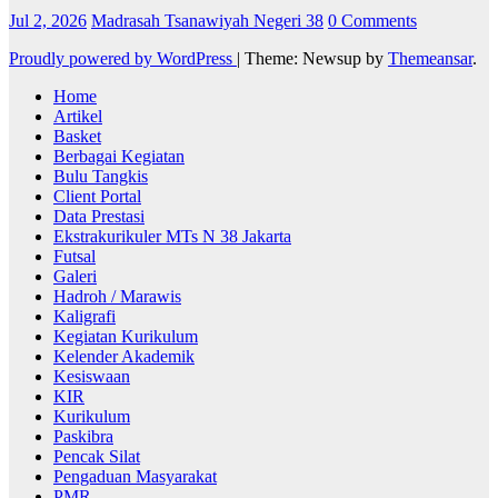
Jul 2, 2026
Madrasah Tsanawiyah Negeri 38
0 Comments
Proudly powered by WordPress
|
Theme: Newsup by
Themeansar
.
Home
Artikel
Basket
Berbagai Kegiatan
Bulu Tangkis
Client Portal
Data Prestasi
Ekstrakurikuler MTs N 38 Jakarta
Futsal
Galeri
Hadroh / Marawis
Kaligrafi
Kegiatan Kurikulum
Kelender Akademik
Kesiswaan
KIR
Kurikulum
Paskibra
Pencak Silat
Pengaduan Masyarakat
PMR