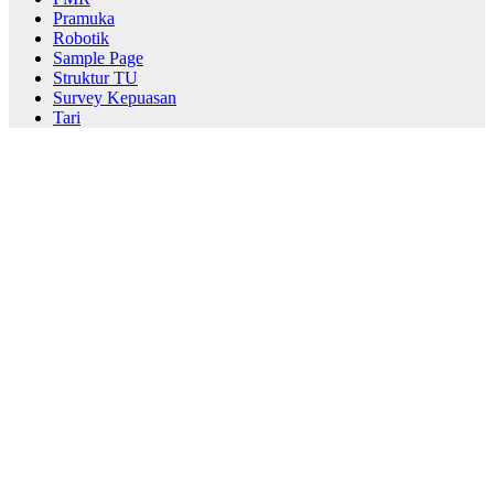
Pramuka
Robotik
Sample Page
Struktur TU
Survey Kepuasan
Tari