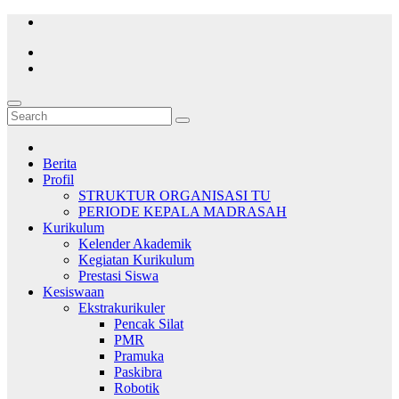
Skip
to
content
Berita
Profil
STRUKTUR ORGANISASI TU
PERIODE KEPALA MADRASAH
Kurikulum
Kelender Akademik
Kegiatan Kurikulum
Prestasi Siswa
Kesiswaan
Ekstrakurikuler
Pencak Silat
PMR
Pramuka
Paskibra
Robotik