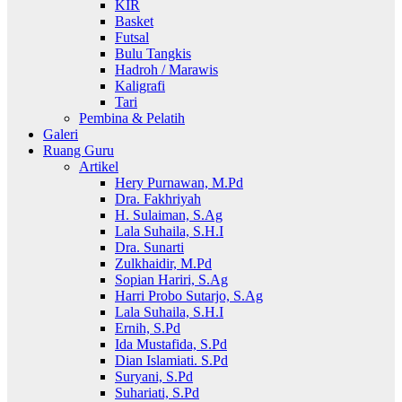
KIR
Basket
Futsal
Bulu Tangkis
Hadroh / Marawis
Kaligrafi
Tari
Pembina & Pelatih
Galeri
Ruang Guru
Artikel
Hery Purnawan, M.Pd
Dra. Fakhriyah
H. Sulaiman, S.Ag
Lala Suhaila, S.H.I
Dra. Sunarti
Zulkhaidir, M.Pd
Sopian Hariri, S.Ag
Harri Probo Sutarjo, S.Ag
Lala Suhaila, S.H.I
Ernih, S.Pd
Ida Mustafida, S.Pd
Dian Islamiati. S.Pd
Suryani, S.Pd
Suhariati, S.Pd