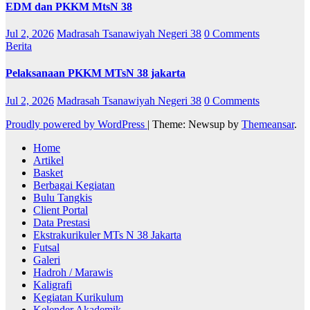
EDM dan PKKM MtsN 38
Jul 2, 2026
Madrasah Tsanawiyah Negeri 38
0 Comments
Berita
Pelaksanaan PKKM MTsN 38 jakarta
Jul 2, 2026
Madrasah Tsanawiyah Negeri 38
0 Comments
Proudly powered by WordPress
|
Theme: Newsup by
Themeansar
.
Home
Artikel
Basket
Berbagai Kegiatan
Bulu Tangkis
Client Portal
Data Prestasi
Ekstrakurikuler MTs N 38 Jakarta
Futsal
Galeri
Hadroh / Marawis
Kaligrafi
Kegiatan Kurikulum
Kelender Akademik