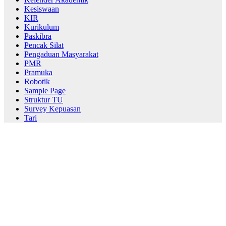
Kesiswaan
KIR
Kurikulum
Paskibra
Pencak Silat
Pengaduan Masyarakat
PMR
Pramuka
Robotik
Sample Page
Struktur TU
Survey Kepuasan
Tari