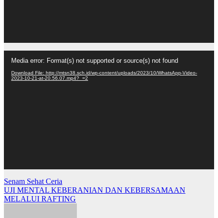
Video
Media error: Format(s) not supported or source(s) not found
Player
Download File: http://mtsn38.sch.id/wp-content/uploads/2023/10/WhatsApp-Video-
2023-10-21-at-20.56.07.mp4?_=2
Post
Senam Sehat Ceria
UJI MENTAL KEBERANIAN DAN KEBERSAMAAN
navigation
MELALUI RAFTING