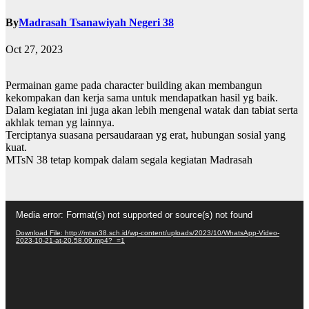
By
Madrasah Tsanawiyah Negeri 38
Oct 27, 2023
Permainan game pada character building akan membangun
kekompakan dan kerja sama untuk mendapatkan hasil yg baik.
Dalam kegiatan ini juga akan lebih mengenal watak dan tabiat serta
akhlak teman yg lainnya.
Terciptanya suasana persaudaraan yg erat, hubungan sosial yang
kuat.
MTsN 38 tetap kompak dalam segala kegiatan Madrasah
Video
Media error: Format(s) not supported or source(s) not found
Player
Download File: http://mtsn38.sch.id/wp-content/uploads/2023/10/WhatsApp-Video-
2023-10-21-at-20.58.09.mp4?_=1