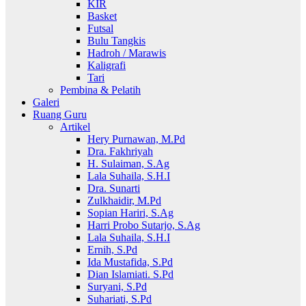
KIR
Basket
Futsal
Bulu Tangkis
Hadroh / Marawis
Kaligrafi
Tari
Pembina & Pelatih
Galeri
Ruang Guru
Artikel
Hery Purnawan, M.Pd
Dra. Fakhriyah
H. Sulaiman, S.Ag
Lala Suhaila, S.H.I
Dra. Sunarti
Zulkhaidir, M.Pd
Sopian Hariri, S.Ag
Harri Probo Sutarjo, S.Ag
Lala Suhaila, S.H.I
Ernih, S.Pd
Ida Mustafida, S.Pd
Dian Islamiati. S.Pd
Suryani, S.Pd
Suhariati, S.Pd