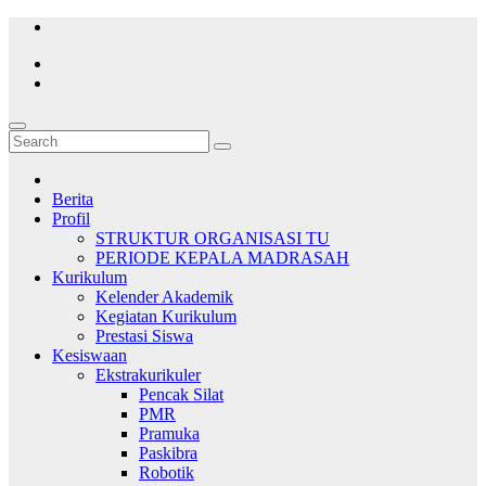
Skip
to
content
Berita
Profil
STRUKTUR ORGANISASI TU
PERIODE KEPALA MADRASAH
Kurikulum
Kelender Akademik
Kegiatan Kurikulum
Prestasi Siswa
Kesiswaan
Ekstrakurikuler
Pencak Silat
PMR
Pramuka
Paskibra
Robotik