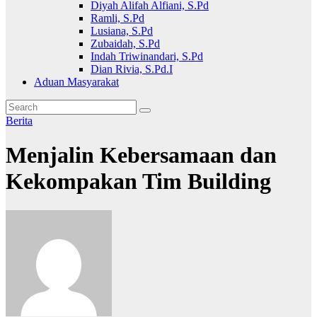
Diyah Alifah Alfiani, S.Pd
Ramli, S.Pd
Lusiana, S.Pd
Zubaidah, S.Pd
Indah Triwinandari, S.Pd
Dian Rivia, S.Pd.I
Aduan Masyarakat
Berita
Menjalin Kebersamaan dan
Kekompakan Tim Building