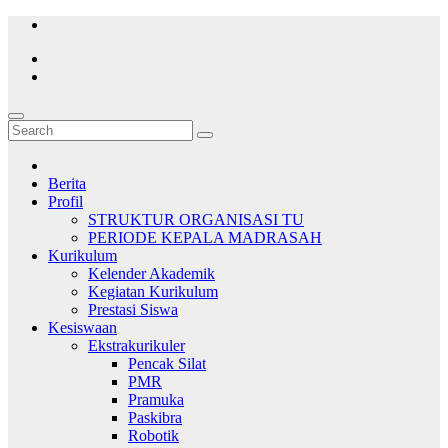
Skip
to
content
Berita
Profil
STRUKTUR ORGANISASI TU
PERIODE KEPALA MADRASAH
Kurikulum
Kelender Akademik
Kegiatan Kurikulum
Prestasi Siswa
Kesiswaan
Ekstrakurikuler
Pencak Silat
PMR
Pramuka
Paskibra
Robotik