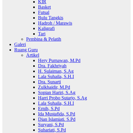
KIR
Basket
Futsal
Bulu Tangkis
Hadroh / Marawis
Kaligrafi
Tari
Pembina & Pelatih
Galeri
Ruang Guru
Artikel
Hery Purnawan, M.Pd
Dra. Fakhriyah
H. Sulaiman, S.Ag
Lala Suhaila, S.H.I
Dra. Sunarti
Zulkhaidir, M.Pd
Sopian Hariri, S.Ag
Harri Probo Sutarjo, S.Ag
Lala Suhaila, S.H.I
Ernih, S.Pd
Ida Mustafida, S.Pd
Dian Islamiati. S.Pd
Suryani, S.Pd
Suhariati, S.Pd