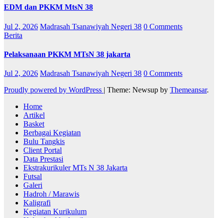
Home
Artikel
Basket
Berbagai Kegiatan
Bulu Tangkis
Client Portal
Data Prestasi
Ekstrakurikuler MTs N 38 Jakarta
Futsal
Galeri
Hadroh / Marawis
Kaligrafi
Kegiatan Kurikulum
Kelender Akademik
Kesiswaan
KIR
Kurikulum
Paskibra
Pencak Silat
Pengaduan Masyarakat
PMR
Pramuka
Robotik
Sample Page