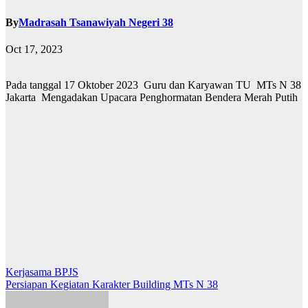
By
Madrasah Tsanawiyah Negeri 38
Oct 17, 2023
Pada tanggal 17 Oktober 2023 Guru dan Karyawan TU MTs N 38
Jakarta Mengadakan Upacara Penghormatan Bendera Merah Putih
Post
Kerjasama BPJS
Persiapan Kegiatan Karakter Building MTs N 38
navigation
By
Madrasah Tsanawiyah Negeri 38