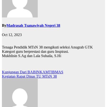
By
Madrasah Tsanawiyah Negeri 38
Oct 12, 2023
Tenaga Pendidik MTsN 38 mengikuti seleksi Anugrah GTK
Kategori guru berprestasi dan guru Inspirasi.
Mukhlisin S.Ag dan Lala Suhaila, S.Hi
Post
Kunjungan Dari BABINKAMTIBMAS
Kegiatan Rapat Dinas TU MTsN 38
navigation