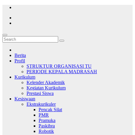
Skip
to
content
Berita
Profil
STRUKTUR ORGANISASI TU
PERIODE KEPALA MADRASAH
Kurikulum
Kelender Akademik
Kegiatan Kurikulum
Prestasi Siswa
Kesiswaan
Ekstrakurikuler
Pencak Silat
PMR
Pramuka
Paskibra
Robotik