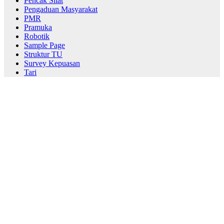
Pencak Silat
Pengaduan Masyarakat
PMR
Pramuka
Robotik
Sample Page
Struktur TU
Survey Kepuasan
Tari