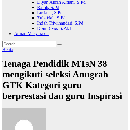
Diyah Alifah Alfiani, S.Pd
Ramli, S.Pd
Lusiana, S.Pd
Zubaidah, S.Pd
Indah Triwinandari, S.Pd
Dian Rivia, S.Pd.I
Aduan Masyarakat
Berita
Tenaga Pendidik MTsN 38
mengikuti seleksi Anugrah
GTK Kategori guru
berprestasi dan guru Inspirasi