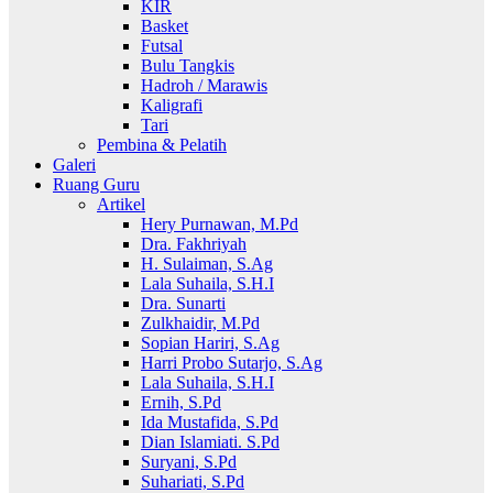
KIR
Basket
Futsal
Bulu Tangkis
Hadroh / Marawis
Kaligrafi
Tari
Pembina & Pelatih
Galeri
Ruang Guru
Artikel
Hery Purnawan, M.Pd
Dra. Fakhriyah
H. Sulaiman, S.Ag
Lala Suhaila, S.H.I
Dra. Sunarti
Zulkhaidir, M.Pd
Sopian Hariri, S.Ag
Harri Probo Sutarjo, S.Ag
Lala Suhaila, S.H.I
Ernih, S.Pd
Ida Mustafida, S.Pd
Dian Islamiati. S.Pd
Suryani, S.Pd
Suhariati, S.Pd