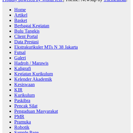
Home
Artikel
Basket
Berbagai Kegiatan
Bulu Tangkis
Client Portal
Data Prestasi
Ekstrakurikuler MTs N 38 Jakarta
Futsal
Galeri
Hadroh / Marawis
Kaligrafi
Kegiatan Kurikulum
Kelender Akademik
Kesiswaan
KIR
Kurikulum
Paskibra
Pencak Silat
Pengaduan Masyarakat
PMR
Pramuka
Robotik
Sample Page