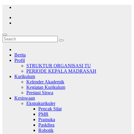
Skip
to
content
Berita
Profil
STRUKTUR ORGANISASI TU
PERIODE KEPALA MADRASAH
Kurikulum
Kelender Akademik
Kegiatan Kurikulum
Prestasi Siswa
Kesiswaan
Ekstrakurikuler
Pencak Silat
PMR
Pramuka
Paskibra
Robotik