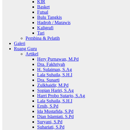
KIR
Basket
Futsal
Bulu Tangkis
Hadroh / Marawis
Kaligrafi
Tari
Pembina & Pelatih
Galeri
Ruang Guru
Artikel
Hery Purnawan, M.Pd
Dra. Fakhriyah
H. Sulaiman, S.Ag
Lala Suhaila, S.H.I
Dra. Sunarti
Zulkhaidir, M.Pd
Sopian Hariri, S.Ag
Harri Probo Sutarjo, S.Ag
Lala Suhaila, S.H.I
Ernih, S.Pd
Ida Mustafida, S.Pd
Dian Islamiati. S.Pd
Suryani, S.Pd
Suhariati, S.Pd