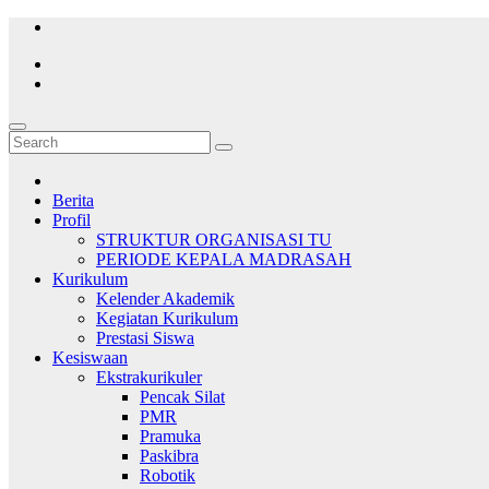
Skip
to
content
Berita
Profil
STRUKTUR ORGANISASI TU
PERIODE KEPALA MADRASAH
Kurikulum
Kelender Akademik
Kegiatan Kurikulum
Prestasi Siswa
Kesiswaan
Ekstrakurikuler
Pencak Silat
PMR
Pramuka
Paskibra
Robotik