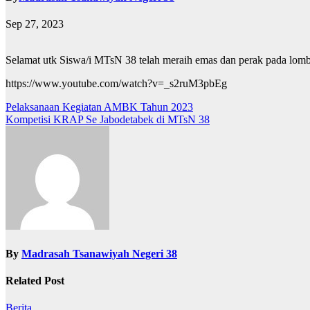
Sep 27, 2023
Selamat utk Siswa/i MTsN 38 telah meraih emas dan perak pada lomba 
https://www.youtube.com/watch?v=_s2ruM3pbEg
Post
Pelaksanaan Kegiatan AMBK Tahun 2023
Kompetisi KRAP Se Jabodetabek di MTsN 38
navigation
By
Madrasah Tsanawiyah Negeri 38
Related Post
Berita