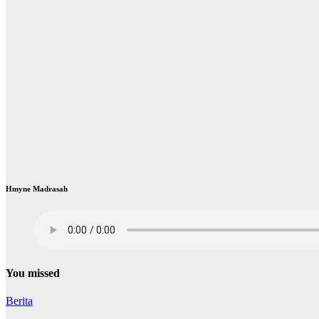
Hmyne Madrasah
You missed
Berita