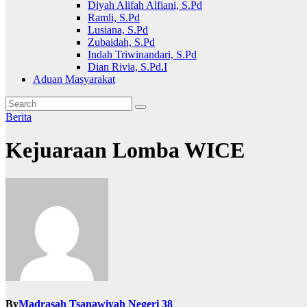
Diyah Alifah Alfiani, S.Pd
Ramli, S.Pd
Lusiana, S.Pd
Zubaidah, S.Pd
Indah Triwinandari, S.Pd
Dian Rivia, S.Pd.I
Aduan Masyarakat
Berita
Kejuaraan Lomba WICE
By
Madrasah Tsanawiyah Negeri 38