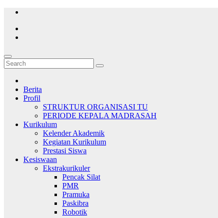
Skip
to
content
Berita
Profil
STRUKTUR ORGANISASI TU
PERIODE KEPALA MADRASAH
Kurikulum
Kelender Akademik
Kegiatan Kurikulum
Prestasi Siswa
Kesiswaan
Ekstrakurikuler
Pencak Silat
PMR
Pramuka
Paskibra
Robotik