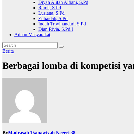
Diyah Alifah Alfiani, S.Pd
Ramli, S.Pd
Lusiana, S.Pd
Zubaidah, S.Pd
Indah Triwinandari, S.Pd
Dian Rivia, S.Pd.I
Aduan Masyarakat
Berita
Berbagai lomba di kompetisi ya
By
Madrasah Tsanawiyah Negeri 38