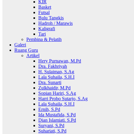
KIR
Basket
Futsal
Bulu Tangkis
Hadroh / Marawis
Kaligrafi
Tari
Pembina & Pelatih
Galeri
Ruang Guru
Artikel
Hery Purnawan, M.Pd
Dra. Fakhriyah
H. Sulaiman, S.Ag
Lala Suhaila, S.H.I
Dra. Sunarti
Zulkhaidir, M.Pd
Sopian Hariri, S.Ag
Harri Probo Sutarjo, S.Ag
Lala Suhaila, S.H.I
Ernih, S.Pd
Ida Mustafida, S.Pd
Dian Islamiati. S.Pd
Suryani, S.Pd
Suhariati, S.Pd