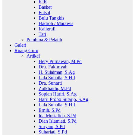
KIR
Basket
Futsal
Bulu Tangkis
Hadroh / Marawis
Kaligrafi
Tari
Pembina & Pelatih
Galeri
Ruang Guru
Artikel
Hery Purnawan, M.Pd
Dra. Fakhriyah
H. Sulaiman, S.Ag
Lala Suhaila, S.H.I
Dra. Sunarti
Zulkhaidir, M.Pd
Sopian Hariri, S.Ag
Harri Probo Sutarjo, S.Ag
Lala Suhaila, S.H.I
Ernih, S.Pd
Ida Mustafida, S.Pd
Dian Islamiati. S.Pd
Suryani, S.Pd
Suhariati, S.Pd