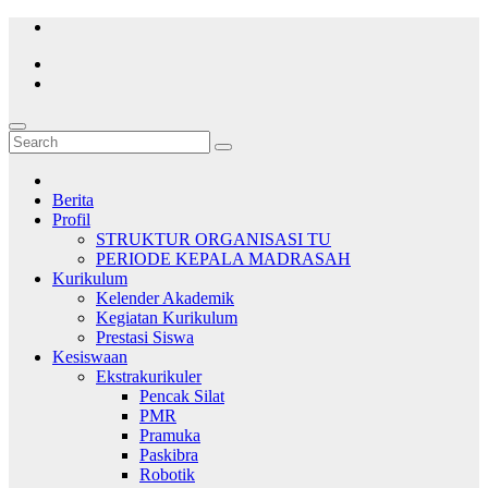
Skip
to
content
Berita
Profil
STRUKTUR ORGANISASI TU
PERIODE KEPALA MADRASAH
Kurikulum
Kelender Akademik
Kegiatan Kurikulum
Prestasi Siswa
Kesiswaan
Ekstrakurikuler
Pencak Silat
PMR
Pramuka
Paskibra
Robotik