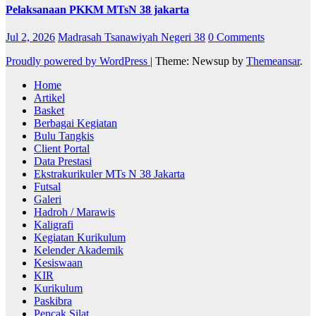
Pelaksanaan PKKM MTsN 38 jakarta
Jul 2, 2026
Madrasah Tsanawiyah Negeri 38
0 Comments
Proudly powered by WordPress
|
Theme: Newsup by
Themeansar
.
Home
Artikel
Basket
Berbagai Kegiatan
Bulu Tangkis
Client Portal
Data Prestasi
Ekstrakurikuler MTs N 38 Jakarta
Futsal
Galeri
Hadroh / Marawis
Kaligrafi
Kegiatan Kurikulum
Kelender Akademik
Kesiswaan
KIR
Kurikulum
Paskibra
Pencak Silat