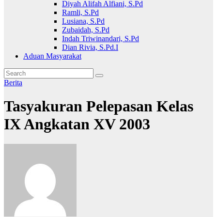
Diyah Alifah Alfiani, S.Pd
Ramli, S.Pd
Lusiana, S.Pd
Zubaidah, S.Pd
Indah Triwinandari, S.Pd
Dian Rivia, S.Pd.I
Aduan Masyarakat
Berita
Tasyakuran Pelepasan Kelas
IX Angkatan XV 2003