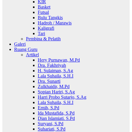
KIR
Basket
Futsal
Bulu Tangkis
Hadroh / Marawis
Kaligrafi
Tari
Pembina & Pelatih
Galeri
Ruang Guru
Artikel
Hery Purnawan, M.Pd
Dra. Fakhriyah
H. Sulaiman, S.Ag
Lala Suhaila, S.H.I
Dra. Sunarti
Zulkhaidir, M.Pd
Sopian Hariri, S.Ag
Harri Probo Sutarjo, S.Ag
Lala Suhaila, S.H.I
Ernih, S.Pd
Ida Mustafida, S.Pd
Dian Islamiati. S.Pd
Suryani, S.Pd
Suhariati, S.Pd