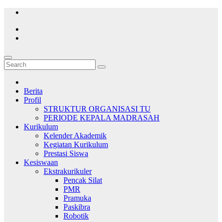
Skip
to
content
Berita
Profil
STRUKTUR ORGANISASI TU
PERIODE KEPALA MADRASAH
Kurikulum
Kelender Akademik
Kegiatan Kurikulum
Prestasi Siswa
Kesiswaan
Ekstrakurikuler
Pencak Silat
PMR
Pramuka
Paskibra
Robotik