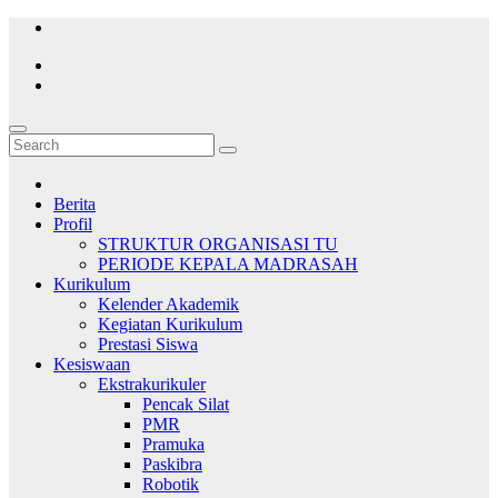
Skip
to
content
Berita
Profil
STRUKTUR ORGANISASI TU
PERIODE KEPALA MADRASAH
Kurikulum
Kelender Akademik
Kegiatan Kurikulum
Prestasi Siswa
Kesiswaan
Ekstrakurikuler
Pencak Silat
PMR
Pramuka
Paskibra
Robotik