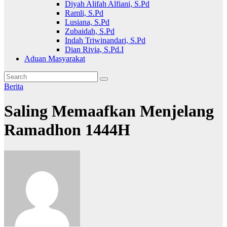
Diyah Alifah Alfiani, S.Pd
Ramli, S.Pd
Lusiana, S.Pd
Zubaidah, S.Pd
Indah Triwinandari, S.Pd
Dian Rivia, S.Pd.I
Aduan Masyarakat
Berita
Saling Memaafkan Menjelang
Ramadhon 1444H