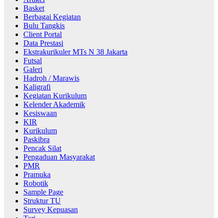
Basket
Berbagai Kegiatan
Bulu Tangkis
Client Portal
Data Prestasi
Ekstrakurikuler MTs N 38 Jakarta
Futsal
Galeri
Hadroh / Marawis
Kaligrafi
Kegiatan Kurikulum
Kelender Akademik
Kesiswaan
KIR
Kurikulum
Paskibra
Pencak Silat
Pengaduan Masyarakat
PMR
Pramuka
Robotik
Sample Page
Struktur TU
Survey Kepuasan