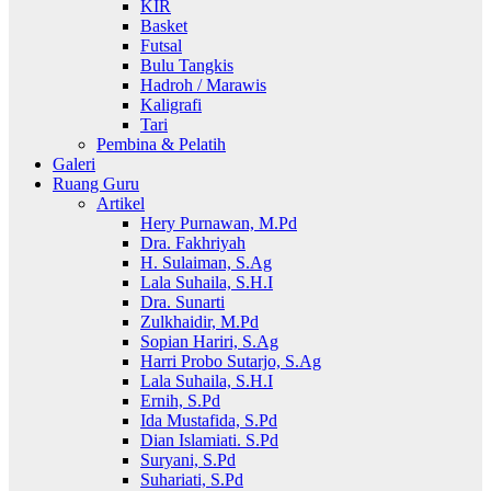
KIR
Basket
Futsal
Bulu Tangkis
Hadroh / Marawis
Kaligrafi
Tari
Pembina & Pelatih
Galeri
Ruang Guru
Artikel
Hery Purnawan, M.Pd
Dra. Fakhriyah
H. Sulaiman, S.Ag
Lala Suhaila, S.H.I
Dra. Sunarti
Zulkhaidir, M.Pd
Sopian Hariri, S.Ag
Harri Probo Sutarjo, S.Ag
Lala Suhaila, S.H.I
Ernih, S.Pd
Ida Mustafida, S.Pd
Dian Islamiati. S.Pd
Suryani, S.Pd
Suhariati, S.Pd