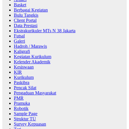
Basket
Berbagai Kegiatan
Bulu Tangkis
Client Portal
Data Prestasi
Ekstrakurikuler MTs N 38 Jakarta
Futsal
Galeri
Hadroh / Marawis
Kaligrafi
Kegiatan Kurikulum
Kelender Akademik
Kesiswaan
KIR
Kurikulum
Paskibra
Pencak Silat
Pengaduan Masyarakat
PMR
Pramuka
Robotik
Sample Page
Struktur TU
Survey Kepuasan