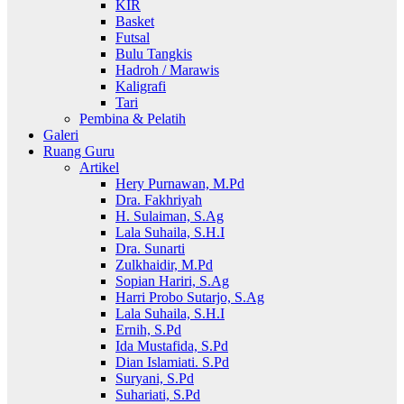
KIR
Basket
Futsal
Bulu Tangkis
Hadroh / Marawis
Kaligrafi
Tari
Pembina & Pelatih
Galeri
Ruang Guru
Artikel
Hery Purnawan, M.Pd
Dra. Fakhriyah
H. Sulaiman, S.Ag
Lala Suhaila, S.H.I
Dra. Sunarti
Zulkhaidir, M.Pd
Sopian Hariri, S.Ag
Harri Probo Sutarjo, S.Ag
Lala Suhaila, S.H.I
Ernih, S.Pd
Ida Mustafida, S.Pd
Dian Islamiati. S.Pd
Suryani, S.Pd
Suhariati, S.Pd