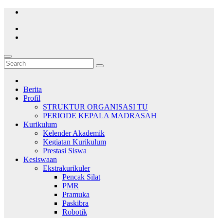
Skip
to
content
Berita
Profil
STRUKTUR ORGANISASI TU
PERIODE KEPALA MADRASAH
Kurikulum
Kelender Akademik
Kegiatan Kurikulum
Prestasi Siswa
Kesiswaan
Ekstrakurikuler
Pencak Silat
PMR
Pramuka
Paskibra
Robotik